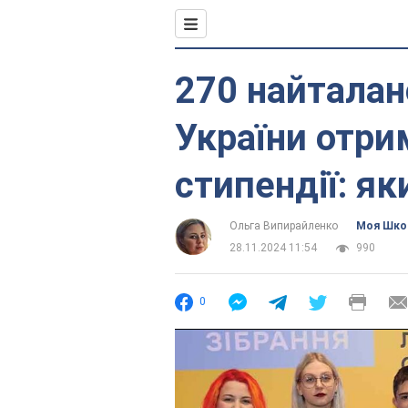
270 найталан
України отри
стипендії: як
Ольга Випирайленко
Моя Шко
28.11.2024 11:54
990
0