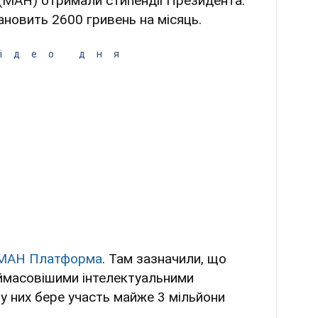
 (МАН) отримали стипендії Президента.
тановить 2600 гривень на місяць.
ідео дня
МАН Платформа
. Там зазначили, що
аймасовішими інтелектуальними
у них бере участь майже 3 мільйони