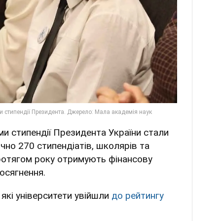
ми стипендії Президента України стали
ічно 270 стипендіатів, школярів та
протягом року отримують фінансову
досягнення.
які університети увійшли
до рейтингу