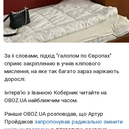
За її словами, підхід "галопом по Європах"
сприяє закріпленню в учнів кліпового
мислення, на яке так багато зараз нарікають
дорослі.
Інтервʼю з Іванною Коберник читайте на
OBOZ.UA найближчим часом.
Раніше OBOZ.UA розповідав, що Артур
Пройдаков
запропонував радикально змінити