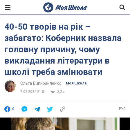
40-50 творів на рік –
забагато: Коберник назвала
головну причину, чому
викладання літератури в
школі треба змінювати
Ольга Випирайленко
Моя Школа
7.02.2024 21:51
2,2 т.
0
РУС