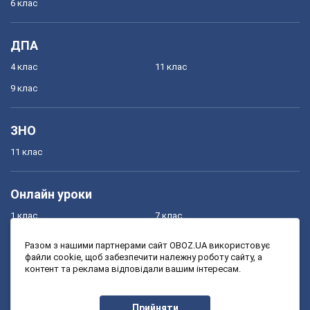
6 клас
ДПА
4 клас
11 клас
9 клас
ЗНО
11 клас
Онлайн уроки
1 клас
7 клас
2 клас
8 клас
Разом з нашими партнерами сайт OBOZ.UA використовує
файли cookie, щоб забезпечити належну роботу сайту, а
3 клас
9 клас
контент та реклама відповідали вашим інтересам.
4 клас
10 клас
5 клас
11 клас
Прийняти