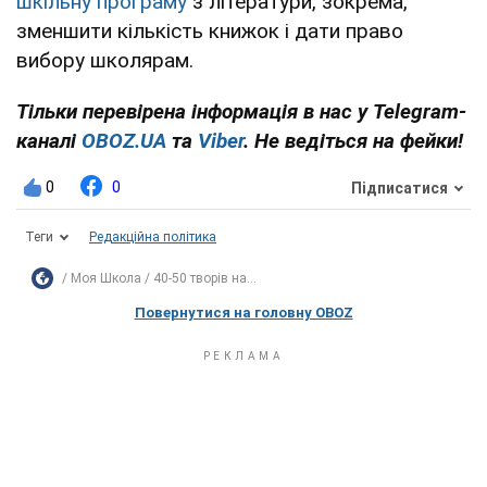
шкільну програму
з літератури, зокрема,
зменшити кількість книжок і дати право
вибору школярам.
Тільки перевірена інформація в нас у Telegram-
каналі
OBOZ.UA
та
Viber
. Не ведіться на фейки!
0
0
Підписатися
Теги
Редакційна політика
Моя Школа
40-50 творів на...
Повернутися на головну OBOZ