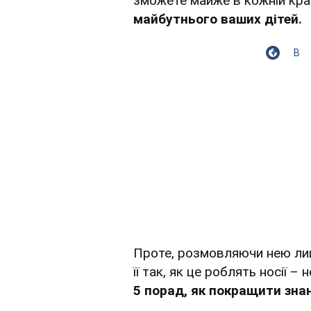
зможете майже в кожній країн
майбутнього ваших дітей.
В
Проте, розмовляючи нею лиш
її так, як це роблять носії –
5 порад, як покращити зна