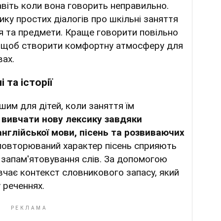
авіть коли вона говорить неправильно.
ку простих діалогів про шкільні заняття
тя та предмети. Краще говорити повільно
, щоб створити комфортну атмосферу для
вах.
 та історії
им для дітей, коли заняття їм
вивчати нову лексику завдяки
нглійської мови, пісень та розвиваючих
 повторюваний характер пісень сприяють
 запам'ятовування слів. За допомогою
вчає контекст словникового запасу, який
 реченнях.