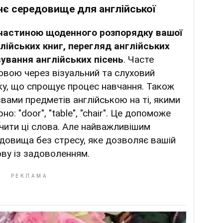
є середовище для англійської
частиною щоденного розпорядку вашої
лійських книг, перегляд англійських
ування англійських пісень
. Часте
овою через візуальний та слуховий
ку, що спрощує процес навчання. Також
звами предметів англійською на ті, якими
: "door", "table", "chair". Це допоможе
чити ці слова. Але найважливішим
довища без стресу, яке дозволяє вашій
ову із задоволенням.