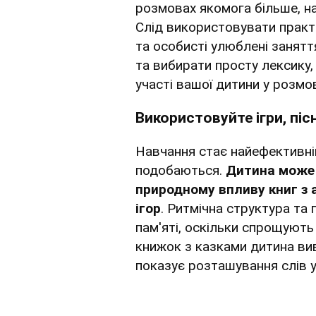
розмовах якомога більше, н
Слід використовувати практи
та особисті улюблені занят
та вибирати просту лексику
участі вашої дитини у розмо
Використовуйте ігри, пісні
Навчання стає найефективніш
подобаються.
Дитина може 
природному впливу книг з а
ігор
. Ритмічна структура та
пам'яті, оскільки спрощують
книжок з казками дитина ви
показує розташування слів у