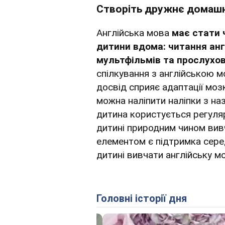
Створіть дружнє домашн
Англійська мова
має стати 
дитини вдома: читання анг
мультфільмів та прослухов
спілкування з англійською м
досвід сприяє адаптації моз
можна наліпити наліпки з на
дитина користується регулярно
дитині природним чином вив
елементом є підтримка сере
дитині вивчати англійську м
Головні історії дня