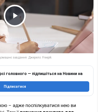
Play Video
рсі головного — підпишіться на Новини на
Підписатися
ою – адже поспілкуватися нею ви