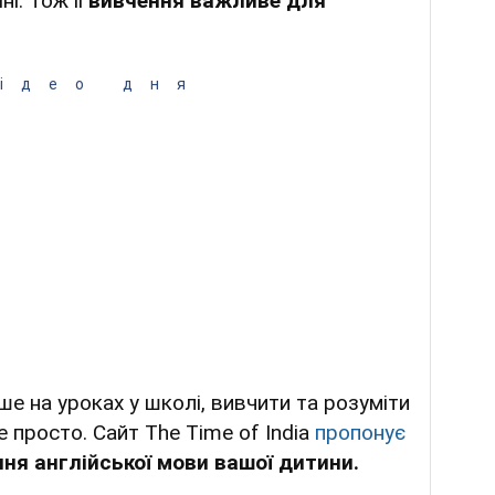
і. Тож її
вивчення важливе для
ідео дня
е на уроках у школі, вивчити та розуміти
 не просто. Сайт The Time of India
пропонує
ння англійської мови вашої дитини.