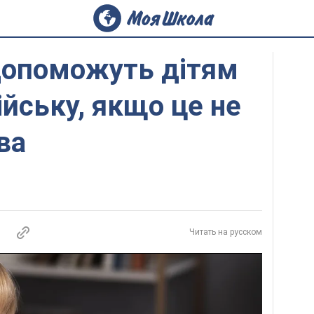
 допоможуть дітям
ійську, якщо це не
ва
Читать на русском