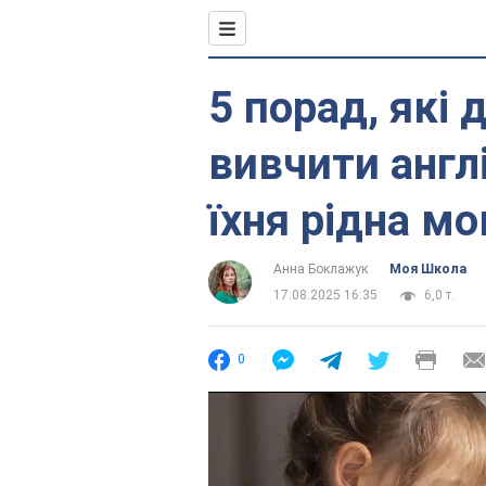
5 порад, які
вивчити англ
їхня рідна мо
Анна Боклажук
Моя Школа
17.08.2025 16:35
6,0 т.
0