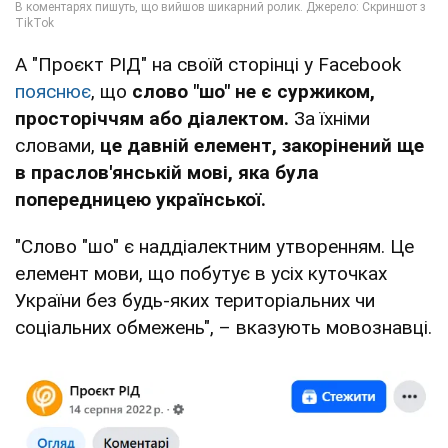
А "Проєкт РІД" на своїй сторінці у Facebook
пояснює
, що
слово "шо" не є суржиком,
просторіччям або діалектом.
За їхніми
словами,
це давній елемент, закорінений ще
в праслов'янській мові, яка була
попередницею української.
"Слово "шо" є наддіалектним утворенням. Це
елемент мови, що побутує в усіх куточках
України без будь-яких територіальних чи
соціальних обмежень", – вказують мовознавці.