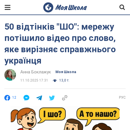
50 відтінків "ШО": мережу
потішило відео про слово,
яке вирізняє справжнього
українця
Анна Боклажук
Моя Школа
11.10.2025 17:31
13,0 т.
12
РУС