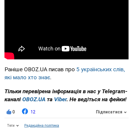
Раніше OBOZ.UA писав про
5 українських слів,
які мало хто знає
.
Тільки перевірена інформація в нас у Telegram-
каналі
OBOZ.UA
та
Viber
. Не ведіться на фейки!
0
12
Підписатися
Теги
Редакційна політика