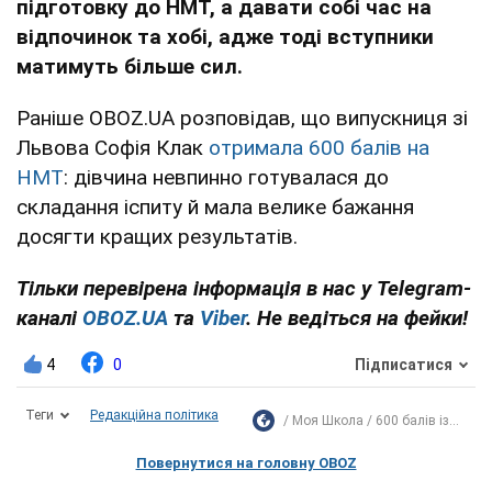
підготовку до НМТ, а давати собі час на
відпочинок та хобі, адже тоді вступники
матимуть більше сил.
Раніше OBOZ.UA розповідав, що випускниця зі
Львова Софія Клак
отримала 600 балів на
НМТ
: дівчина невпинно готувалася до
складання іспиту й мала велике бажання
досягти кращих результатів.
Тільки перевірена інформація в нас у Telegram-
каналі
OBOZ.UA
та
Viber
. Не ведіться на фейки!
4
0
Підписатися
Теги
Редакційна політика
Моя Школа
600 балів із...
Повернутися на головну OBOZ