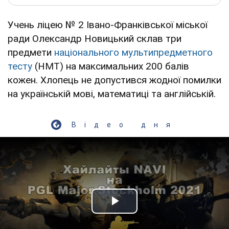
Учень ліцею № 2 Івано-Франківської міської
ради Олександр Новицький склав три
предмети
національного мультипредметного
тесту
(НМТ) на максимальних 200 балів
кожен. Хлопець не допустився жодної помилки
на українській мові, математиці та англійській.
Відео дня
Play Video