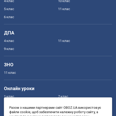
4 клас
10 клас
5 клас
11 клас
6 клас
ДПА
4 клас
11 клас
9 клас
ЗНО
11 клас
Онлайн уроки
1 клас
7 клас
2 клас
8 клас
Разом з нашими партнерами сайт OBOZ.UA використовує
файли cookie, щоб забезпечити належну роботу сайту, а
3 клас
9 клас