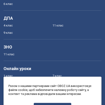
6 клас
ДПА
4 клас
11 клас
9 клас
ЗНО
11 клас
Онлайн уроки
1 клас
7 клас
2 клас
8 клас
Разом з нашими партнерами сайт OBOZ.UA використовує
файли cookie, щоб забезпечити належну роботу сайту, а
3 клас
9 клас
контент та реклама відповідали вашим інтересам.
4 клас
10 клас
5 клас
11 клас