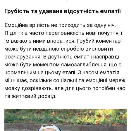
Грубість та удавана відсутність емпатії
Емоційна зрілість не приходить за одну ніч.
Підлітків часто переповнюють нові почуття, і
їм важко з ними впоратися. Грубий коментар
може бути невдалою спробою висловити
розчарування. Відсутність емпатії насправді
може бути моментом самозаглиблення, що є
нормальним на цьому етапі. З часом емпатія
міцнішає, оскільки соціальні та емоційні мережі
мозку дозрівають, але для цього потрібен час
та життєвий досвід.