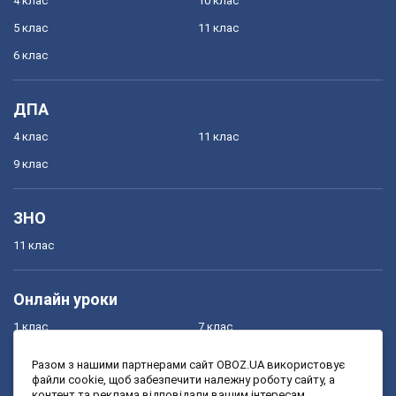
4 клас
10 клас
5 клас
11 клас
6 клас
ДПА
4 клас
11 клас
9 клас
ЗНО
11 клас
Онлайн уроки
1 клас
7 клас
2 клас
8 клас
Разом з нашими партнерами сайт OBOZ.UA використовує
файли cookie, щоб забезпечити належну роботу сайту, а
3 клас
9 клас
контент та реклама відповідали вашим інтересам.