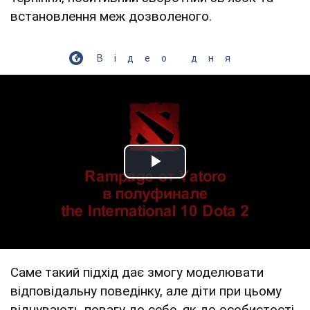
встановлення меж дозволеного.
Відео дня
Play Video
Саме такий підхід дає змогу моделювати
відповідальну поведінку, але діти при цьому
відчувають повагу до себе, як до особистості