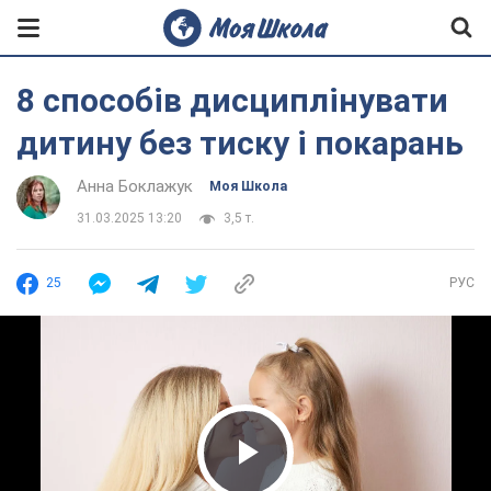
8 способів дисциплінувати
дитину без тиску і покарань
Анна Боклажук
Моя Школа
31.03.2025 13:20
3,5 т.
25
РУС