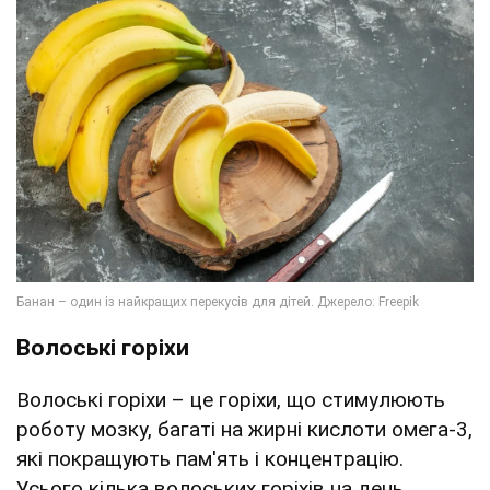
Волоські горіхи
Волоські горіхи – це горіхи, що стимулюють
роботу мозку, багаті на жирні кислоти омега-3,
які покращують пам'ять і концентрацію.
Усього кілька волоських горіхів на день