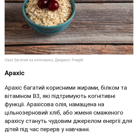
Арахіс
Арахіс багатий корисними жирами, білком та
вітаміном B3, які підтримують когнітивні
функції. Арахісова олія, намащена на
цільнозерновий хліб, або жменя смаженого
арахісу стануть чудовим джерелом енергії для
дітей під час перерв у навчанні.