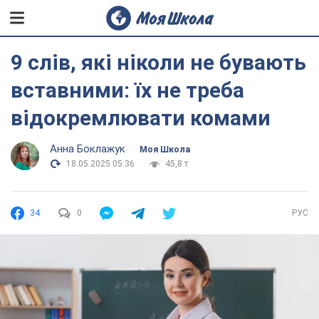
9 слів, які ніколи не бувають
вставними: їх не треба
відокремлювати комами
Анна Боклажук
Моя Школа
18.05.2025 05:36
45,8 т.
34
0
РУС