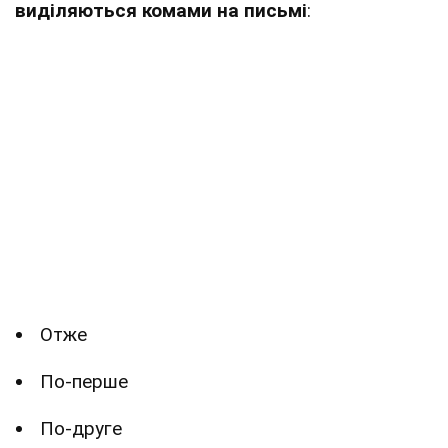
виділяються комами на письмі
:
Отже
По-перше
По-друге