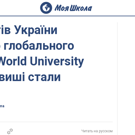
ів України
 глобального
orld University
 виші стали
ла
Читать на русском