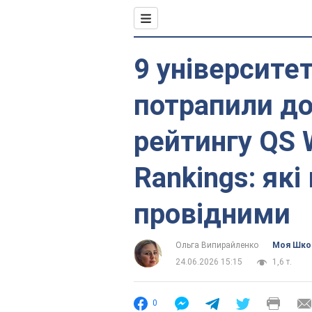
9 університет
потрапили до
рейтингу QS W
Rankings: які
провідними
Ольга Випирайленко
Моя Шко
24.06.2026 15:15
1,6 т.
0