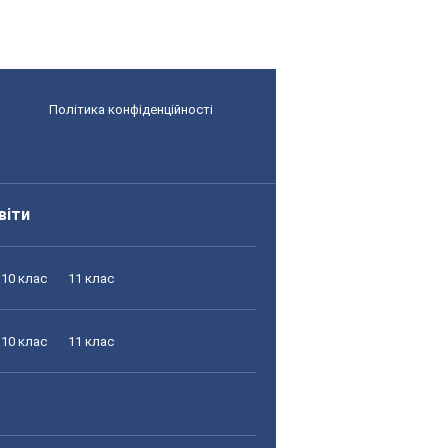
Політика конфіденційності
віти
10 клас
11 клас
10 клас
11 клас