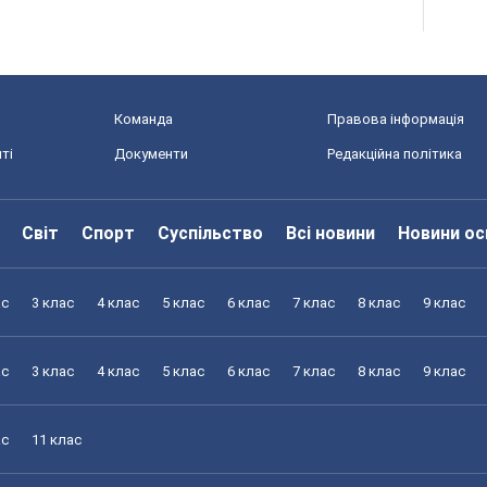
Команда
Правова інформація
ті
Документи
Редакційна політика
Світ
Спорт
Суспільство
Всі новини
Новини ос
ас
3 клас
4 клас
5 клас
6 клас
7 клас
8 клас
9 клас
ас
3 клас
4 клас
5 клас
6 клас
7 клас
8 клас
9 клас
ас
11 клас