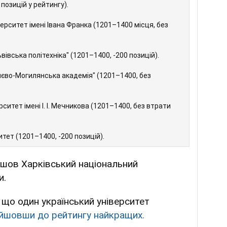
позицій у рейтингу).
ерситет імені Івана Франка (1201–1400 місця, без
івська політехніка" (1201–1400, -200 позицій).
иєво-Могилянська академія" (1201–1400, без
итет імені І. І. Мечникова (1201–1400, без втрати
ет (1201–1400, -200 позицій).
йшов Харківський національний
и.
 що один український університет
ійшовши до рейтингу найкращих.