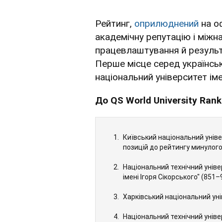
Рейтинг,
оприлюднений
на оф
академічну репутацію і міжн
працевлаштування й результа
Перше місце серед українськ
національний університет ім
До
QS World University Ran
Київський національний уніве
позицій до рейтингу минулого
Національний технічний уніве
імені Ігоря Сікорського" (851–
Харківський національний унів
Національний технічний уніве