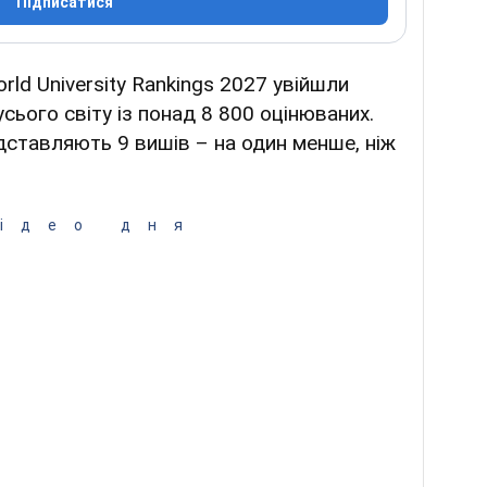
Підписатися
rld University Rankings 2027 увійшли
усього світу із понад 8 800 оцінюваних.
дставляють 9 вишів – на один менше, ніж
ідео дня