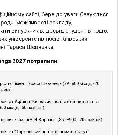
іційному сайті, бере до уваги базуються
ародні можливості закладу,
ти випускників, досвід студентів тощо.
их університетів посів Київський
ені Тараса Шевченка.
kings 2027 потрапили:
рситет імені Тараса Шевченка (79–800 місця, -70
 року).
рситет України "Київський політехнічний інститут
900 місця, -50 позицій).
ерситет імені В. Н. Каразіна (851–900, -70 позицій).
рситет "Харківський політехнічний інститут"