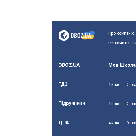
Про компанію
Реклама на сай
OBOZ.UA
Моя Школа
ГДЗ
1 клас
2 кл
Підручники
1 клас
2 кл
ДПА
4 клас
9 кл