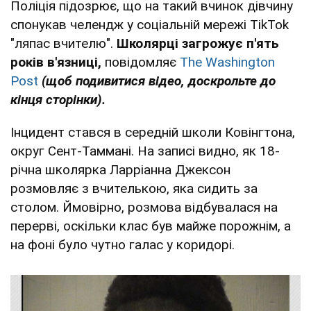
Поліція підозрює, що на такий вчинок дівчину
спонукав челендж у соціальній мережі TikTok
"ляпас вчителю".
Школярці загрожує п'ять
років в'язниці,
повідомляє
The Washington
Post
(щоб подивитися відео, доскрольте до
кінця сторінки).
Інцидент стався в середній школи Ковінгтона,
округ Сент-Таммані. На записі видно, як 18-
річна школярка Ларріанна Джексон
розмовляє з вчителькою, яка сидить за
столом. Ймовірно, розмова відбувалася на
перерві, оскільки клас був майже порожнім, а
на фоні було чутно галас у коридорі.