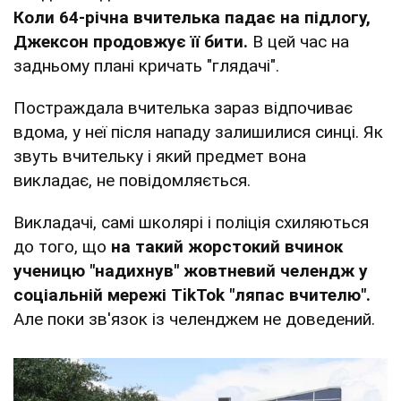
Коли 64-річна вчителька падає на підлогу,
Джексон продовжує її бити.
В цей час на
задньому плані кричать "глядачі".
Постраждала вчителька зараз відпочиває
вдома, у неї після нападу залишилися синці. Як
звуть вчительку і який предмет вона
викладає, не повідомляється.
Викладачі, самі школярі і поліція схиляються
до того, що
на такий жорстокий вчинок
ученицю "надихнув" жовтневий челендж у
соціальній мережі TikTok "ляпас вчителю".
Але поки зв'язок із челенджем не доведений.