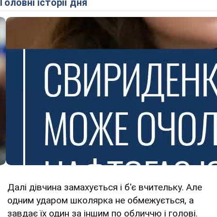
Головні історії дня
Далі дівчина замахується і б'є вчительку. Але
одним ударом школярка не обмежується, а
завдає їх один за іншим по обличчю і голові.