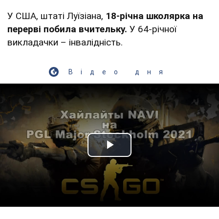
У США, штаті Луїзіана,
18-річна школярка на
перерві побила вчительку.
У 64-річної
викладачки – інвалідність.
Відео дня
Play Video