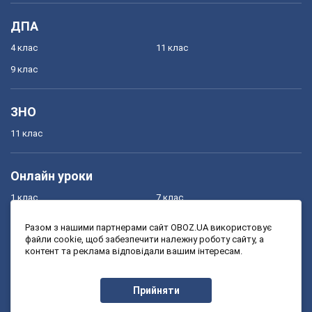
ДПА
4 клас
11 клас
9 клас
ЗНО
11 клас
Онлайн уроки
1 клас
7 клас
2 клас
8 клас
Разом з нашими партнерами сайт OBOZ.UA використовує
файли cookie, щоб забезпечити належну роботу сайту, а
3 клас
9 клас
контент та реклама відповідали вашим інтересам.
4 клас
10 клас
5 клас
11 клас
Прийняти
6 клас