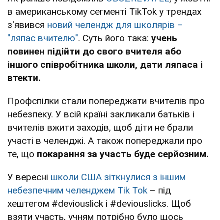
в американському сегменті TikTok у трендах
з'явився
новий челендж для школярів –
"ляпас вчителю"
. Суть його така:
учень
повинен підійти до свого вчителя або
іншого співробітника школи, дати ляпаса і
втекти.
Профспілки стали попереджати вчителів про
небезпеку. У всій країні закликали батьків і
вчителів вжити заходів, щоб діти не брали
участі в челенджі. А також попереджали про
те, що
покарання за участь буде серйозним.
У вересні
школи США зіткнулися з іншим
небезпечним челенджем Tik Tok
– під
хештегoм #deviouslick і #deviouslicks. Щоб
взяти участь, учням потрібно було щось