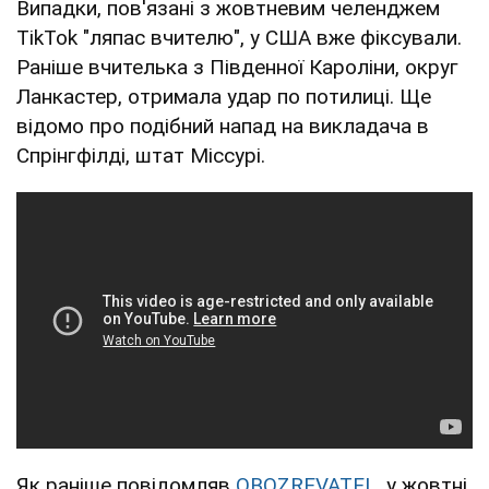
Випадки, пов'язані з жовтневим челенджем
TikTok "ляпас вчителю", у США вже фіксували.
Раніше вчителька з Південної Кароліни, округ
Ланкастер, отримала удар по потилиці. Ще
відомо про подібний напад на викладача в
Спрінгфілді, штат Міссурі.
Як раніше повідомляв
OBOZREVATEL
, у жовтні