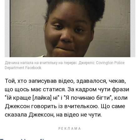
Той, хто записував відео, здавалося, чекав,
що щось має статися. За кадром чути фрази
"Їй краще [лайка] ні" і "Я починаю бігти", коли
Джексон говорить із вчителькою. Що саме
сказала Джексон, на відео не чути.