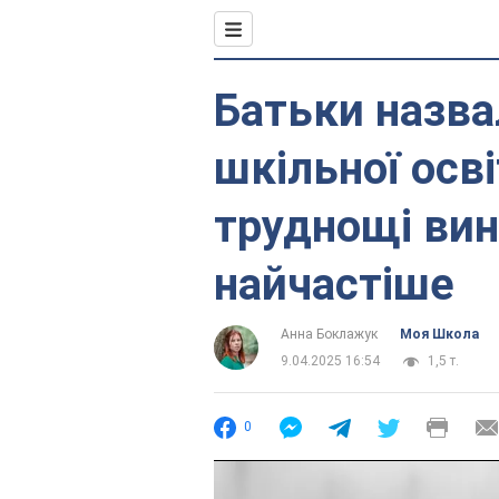
Батьки назв
шкільної освіт
труднощі вин
найчастіше
Анна Боклажук
Моя Школа
9.04.2025 16:54
1,5 т.
0