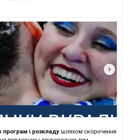
 програм і розкладу
шляхом скорочення
ння повторних і другорядних тем,