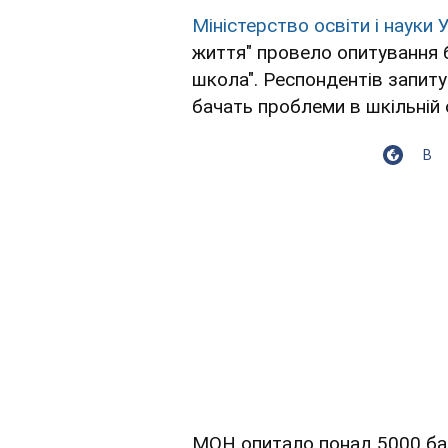
Міністерство освіти і науки 
життя" провело опитування 
школа". Респондентів запит
бачать проблеми в шкільній о
В
МОН опитало понад 5000 бать