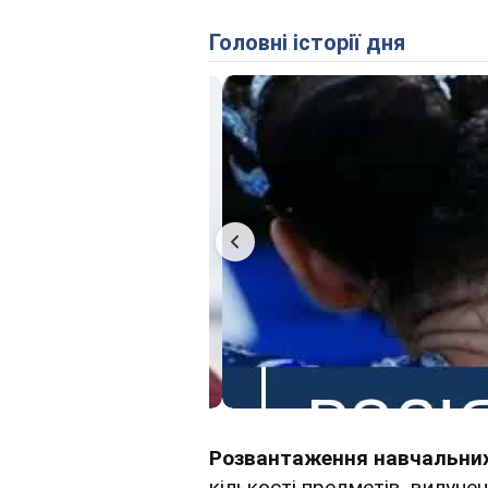
Головні історії дня
Розвантаження навчальних
кількості предметів, вилуче