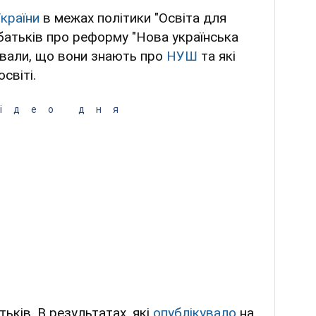
України
в межах політики "Освіта для
батьків про реформу "Нова українська
ували, що вони знають про
НУШ
та які
світі.
ідео дня
ків. В результатах, які
опублікувало
на