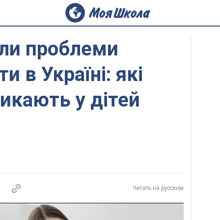
али проблеми
и в Україні: які
икають у дітей
Читать на русском