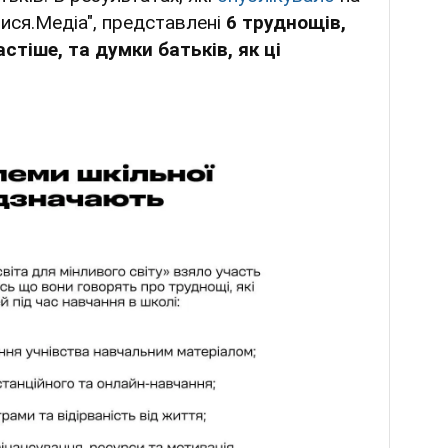
чися.Медіа", представлені
6 труднощів,
стіше, та думки батьків, як ці