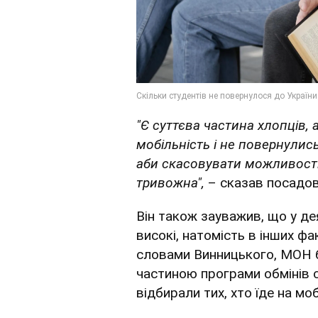
"Є суттєва частина хлопців, 
мобільність і не повернулис
аби скасовувати можливості 
тривожна",
– сказав посадов
Він також зауважив, що у де
високі, натомість в інших ф
словами Винницького, МОН бу
частиною програми обмінів ст
відбирали тих, хто їде на моб