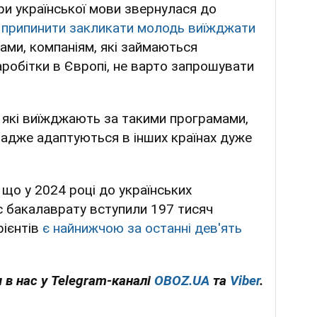
и української мови звернулася до
м
припинити закликати молодь виїжджати
вами, компаніям, які займаються
аробітки в Європі, не варто запрошувати
, які виїжджають за такими програмами,
 адже адаптуються в інших країнах дуже
що у 2024 році до українських
с бакалаврату вступили 197 тисяч
рієнтів
є найнижчою за останні дев'ять
 в нас у Telegram-каналі
OBOZ.UA
та
Viber
.