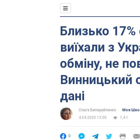
Близько 17% 
виїхали з Ук
обміну, не по
Винницький 
дані
Ольга Випирайленко
Моя Шко
4.04.2025 13:00
1,4 т.
0