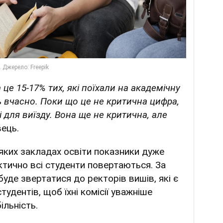
а це 15-17% тих, які поїхали на академічну
ь вчасно. Поки що це не критична цифра,
для виїзду. Вона ще не критична, але
ець.
яких закладах освіти показники дуже
актично всі студенти повертаються. За
де звертатися до ректорів вишів, які є
удентів, щоб їхні комісії уважніше
ільність.