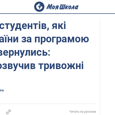
студентів, які
раїни за програмою
вернулись:
озвучив тривожні
ла
Читать на русском