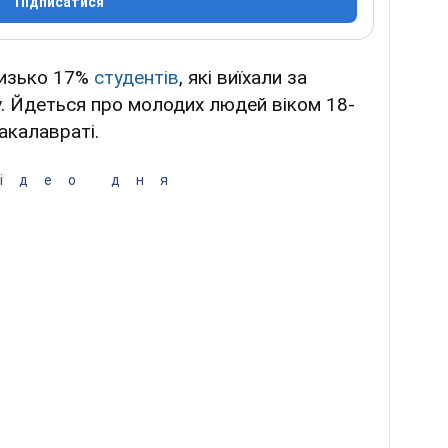
Підписатися
лизько 17%
студентів
, які виїхали за
. Йдеться про молодих людей віком 18-
акалавраті.
ідео дня