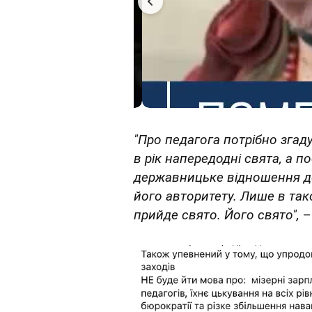
"Про педагога потрібно згад
в рік напередодні свята, а по
державницьке відношення до 
його авторитету. Лише в так
прийде свято. Його свято",
–