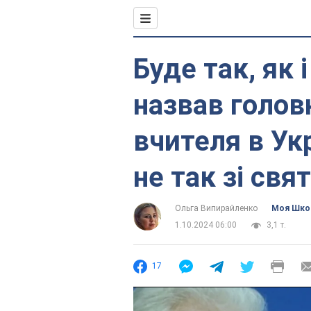
Буде так, як 
назвав голов
вчителя в Укр
не так зі свя
Ольга Випирайленко
Моя Шко
1.10.2024 06:00
3,1 т.
17