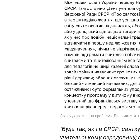
"Буде так, як і в СРСР: свя
учительському середовищі; п