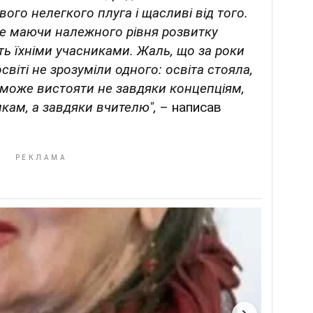
свого нелегкого плуга і щасливі від того.
не маючи належного рівня розвитку
ь їхніми учасниками. Жаль, що за роки
світі не зрозуміли одного: освіта стояла,
зможе вистояти не завдяки концепціям,
икам, а завдяки вчителю",
– написав