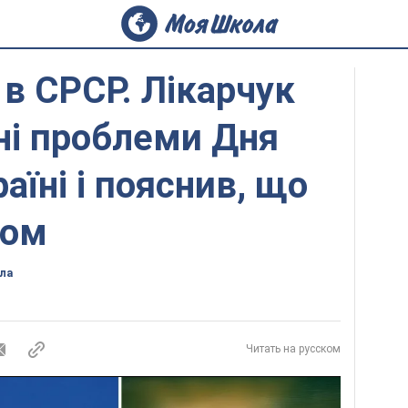
і в СРСР. Лікарчук
ні проблеми Дня
аїні і пояснив, що
том
ла
Читать на русском