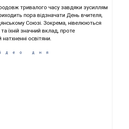
впродовж тривалого часу завдяки зусиллям
приходить пора відзначати День вчителя,
адянському Союзі. Зокрема, нівелюються
та їхній значний вклад, проте
й натхненні освітяни.
ідео дня