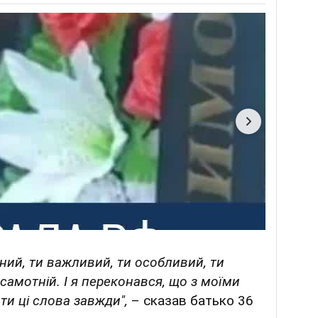
аний, ти важливий, ти особливий, ти
 самотній. І я переконався, що з моїми
ти ці слова завжди",
– сказав батько 36