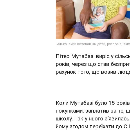
Пітер Мутабазі виріс у сільсь
років, через що став безпри
рахунок того, що возив людя
Коли Мутабазі було 15 років,
покупками, заплатив за те, 
школу. Так у нього зʼявилас
йому згодом переїхати до С