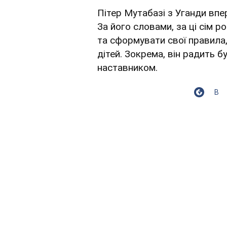
Пітер Мутабазі з Уганди вп
За його словами, за ці сім р
та сформувати свої правила,
дітей. Зокрема, він радить б
наставником.
В