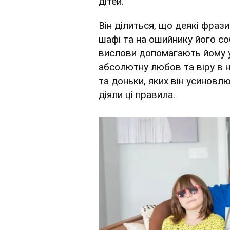
дітей.
Він ділиться, що деякі фрази
шафі та на ошийнику його со
вислови допомагають йому у 
абсолютну любов та віру в н
та доньки, яких він усиновлю
діяли ці правила.