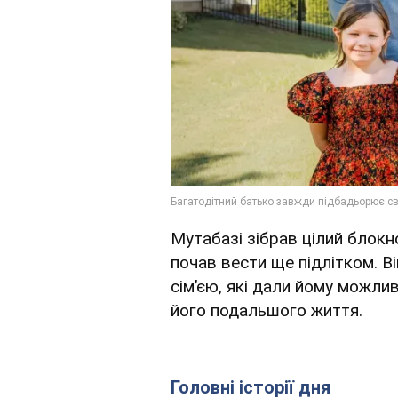
Мутабазі зібрав цілий блокн
почав вести ще підлітком. В
сімʼєю, які дали йому можли
його подальшого життя.
Головні історії дня