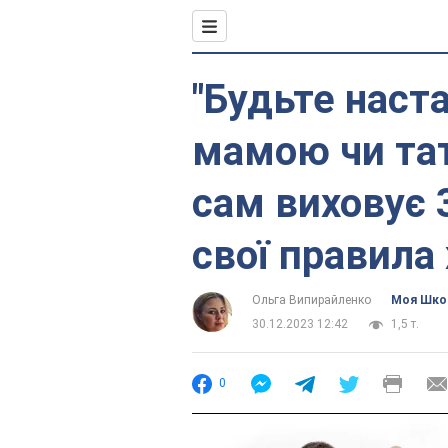
"Будьте наст
мамою чи тат
сам виховує 
свої правила
Ольга Випирайленко
Моя Шко
30.12.2023 12:42
1,5 т.
0