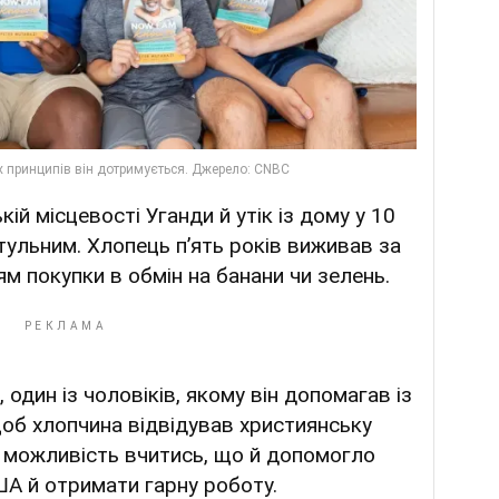
кій місцевості Уганди й утік із дому у 10
тульним. Хлопець п’ять років виживав за
м покупки в обмін на банани чи зелень.
 один із чоловіків, якому він допомагав із
щоб хлопчина відвідував християнську
ь можливість вчитись, що й допомогло
ША й отримати гарну роботу.