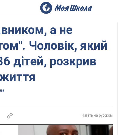
авником, а не
ом". Чоловік, який
36 дітей, розкрив
 життя
ла
Читать на русском