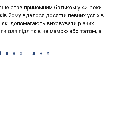
ерше став прийомним батьком у 43 роки.
оків йому вдалося досягти певних успіхів
 які допомагають виховувати різних
ути для підлітків не мамою або татом, а
ідео дня