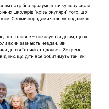
лим потрібно зрозуміти точку зору своєї
річних школярів "крізь окуляри" того, що
тком. Своїми порадами чоловік поділився
є, що головне – показувати дітям, що їх
оли вони зазнають невдач. Він
ня до своїх синів та доньок. Зокрема,
від них, що діти все робитимуть так, як