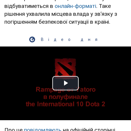
відбуватиметься в
онлайн-форматі
. Таке
рішення ухвалила місцева влада у звʼязку з
погіршенням безпекової ситуації в країні.
Відео дня
Play Video
Про це
повідомляють
на офіційній сторінці