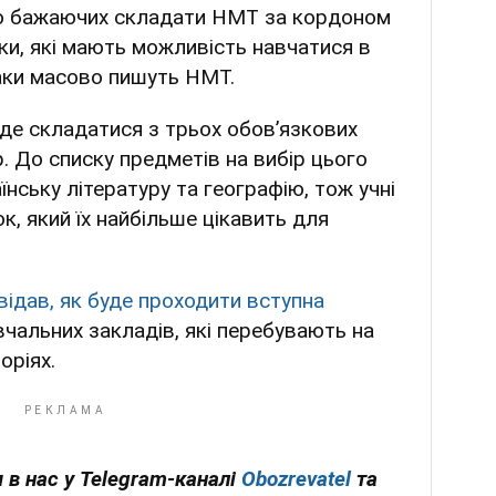
тю бажаючих складати НМТ за кордоном
ки, які мають можливість навчатися в
таки масово пишуть НМТ.
е складатися з трьох обов’язкових
р. До списку предметів на вибір цього
нську літературу та географію, тож учні
, який їх найбільше цікавить для
відав, як буде проходити вступна
чальних закладів, які перебувають на
оріях.
 в нас у Telegram-каналі
Obozrevatel
та