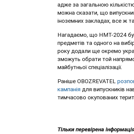
адже за загальною кількіс
можна сказати, що випускни
іноземних закладах, все ж 
Нагадаємо, що НМТ-2024 буд
предметів та одного на вибі
року додали ще окремо украї
зможуть обрати той напрямок
майбутньої спеціалізації.
Раніше OBOZREVATEL
розпо
кампанія
для випускників нав
тимчасово окупованих терит
Тільки перевірена інформація