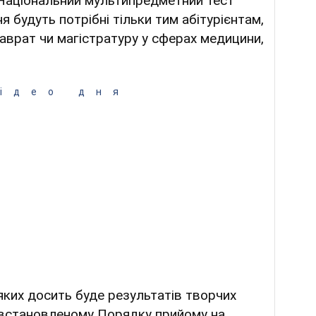
 Національний мультипредметний тест
 будуть потрібні тільки тим абітурієнтам,
лаврат чи магістратуру у сферах медицини,
ідео дня
яких досить буде результатів творчих
у встановленому Порядку прийому на