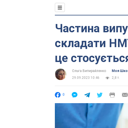
Частина випу
складати НМТ
це стосуєтьс
Ольга Випирайленко
Моя Шко
29.09.2023 10:46
2,8 т.
0