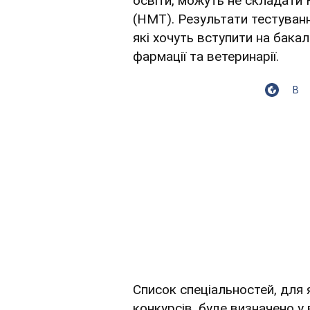
освіти, можуть не складати
(НМТ). Результати тестування
які хочуть вступити на бака
фармації та ветеринарії.
В
Список спеціальностей, для 
конкурсів, буде визначено 