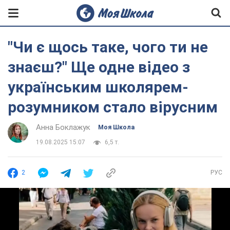
"Чи є щось таке, чого ти не
знаєш?" Ще одне відео з
українським школярем-
розумником стало вірусним
Анна Боклажук
Моя Школа
19.08.2025 15:07
6,5 т.
2
РУС