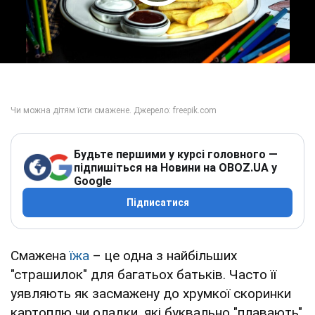
Play Video
Будьте першими у курсі головного —
підпишіться на Новини на OBOZ.UA у
Google
Підписатися
Смажена
їжа
– це одна з найбільших
"страшилок" для багатьох батьків. Часто її
уявляють як засмажену до хрумкої скоринки
картоплю чи оладки, які буквально "плавають"