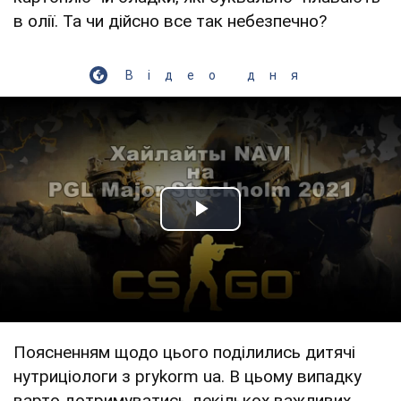
в олії. Та чи дійсно все так небезпечно?
Відео дня
Play Video
Поясненням щодо цього поділились дитячі
нутриціологи з prykorm ua. В цьому випадку
варто дотримуватись декількох важливих