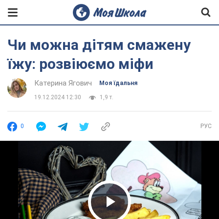
Чи можна дітям смажену
їжу: розвіюємо міфи
Катерина Ягович
Моя їдальня
19.12.2024 12:30
1,9 т.
0
РУС