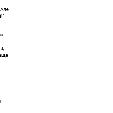
х
 Але
й"
ди
и,
аще
й