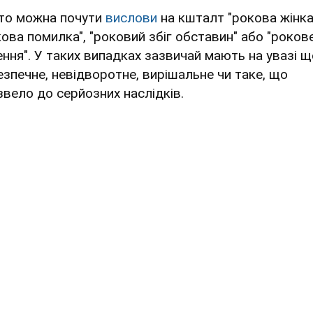
то можна почути
вислови
на кшталт "рокова жінка
кова помилка", "роковий збіг обставин" або "роков
ення". У таких випадках зазвичай мають на увазі 
езпечне, невідворотне, вирішальне чи таке, що
звело до серйозних наслідків.