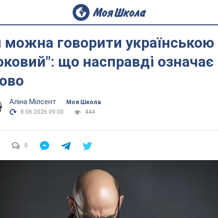
 можна говорити українською
оковий": що насправді означає
ово
Аліна Мілсент
Моя Школа
8.06.2026 09:00
444
0