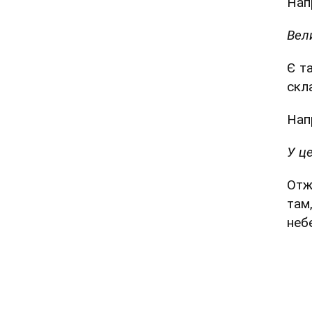
Нап
Вел
Є т
скл
Нап
У ц
Отж
там
неб