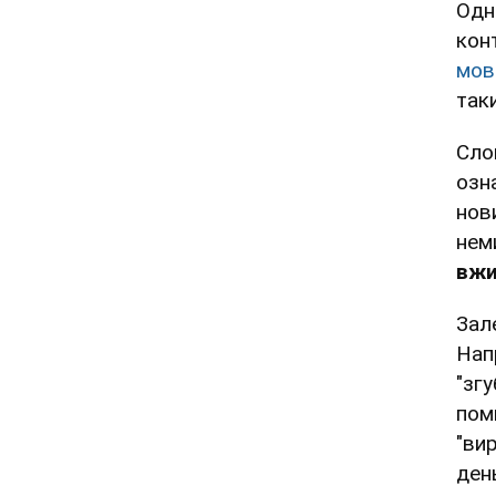
Одн
кон
мов
так
Слов
озн
нов
неми
вжи
Зал
Нап
"зг
поми
"ви
день