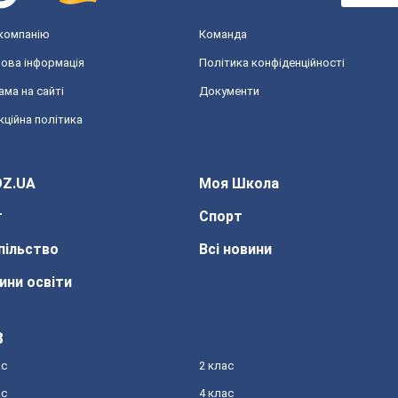
компанію
Команда
ова інформація
Політика конфіденційності
ама на сайті
Документи
кційна політика
Z.UA
Моя Школа
т
Спорт
пільство
Всі новини
ини освіти
З
ас
2 клас
ас
4 клас