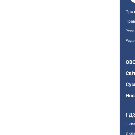
Про 
Прав
Рекл
Реда
OBO
Сві
Сус
Нов
ГД
1 кл
3 кл