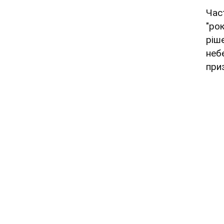
Час
"ро
ріш
неб
при