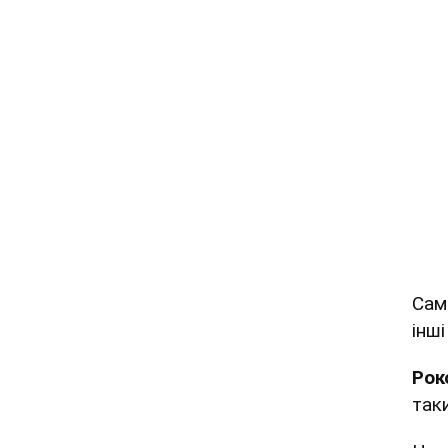
Сам
інші
Рок
таки