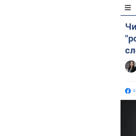
Чи
"р
сл
0