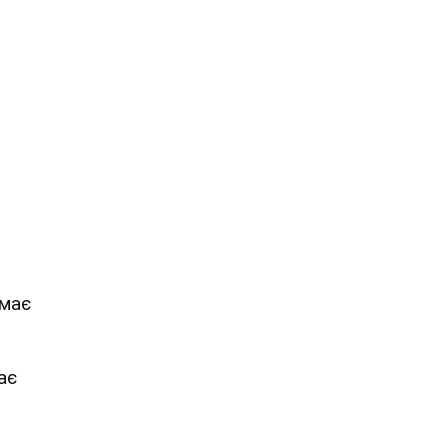
 має
ає