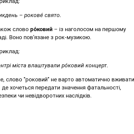
риклад:
икдень – рокове́ свято.
акож слово
ро́ковий
– із наголосом на першому
аді. Воно пов’язане з рок-музикою.
риклад:
ентрі міста влаштували ро́ковий концерт.
е, слово "роковий" не варто автоматично вживат
, де хочеться передати значення фатальності,
езпеки чи невідворотних наслідків.