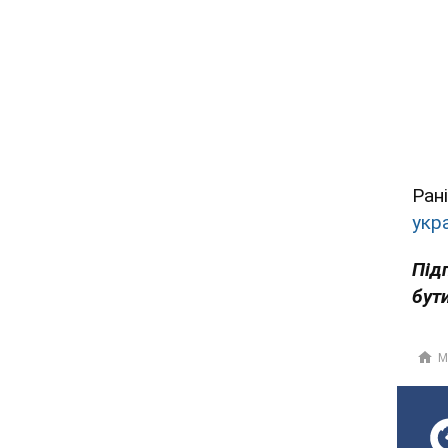
Ран
укр
Під
бути
М