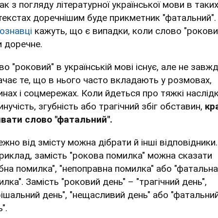
ак з погляду літературної української мови в таки
текстах доречнішим буде прикметник "фатальний".
ознавці
кажуть, що є випадки, коли слово "рокови
и доречне.
о "роковий" в українській мові існує, але не завж
ачає те, що в нього часто вкладають у розмовах,
инах і соцмережах. Коли йдеться про тяжкі наслідк
нучість, згубність або трагічний збіг обставин,
кр
вати слово "фатальний".
ежно від змісту можна дібрати й інші відповідники.
риклад, замість "рокова помилка" можна сказати
убна помилка", "непоправна помилка" або "фатальна
лка". Замість "роковий день" – "трагічний день",
рішальний день", "нещасливий день" або "фатальни
".