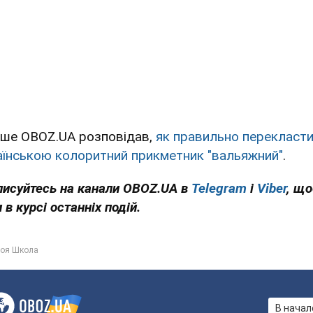
іше OBOZ.UA розповідав,
як правильно перекласт
аїнською колоритний прикметник "вальяжний"
.
писуйтесь на канали OBOZ.UA в
Telegram
і
Viber
, щ
 в курсі останніх подій.
оя Школа
В начал