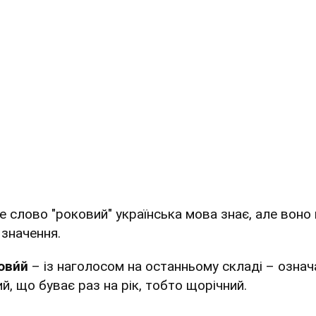
е слово "роковий" українська мова знає, але воно
 значення.
ови́й
– із наголосом на останньому складі – означ
й, що буває раз на рік, тобто щорічний.