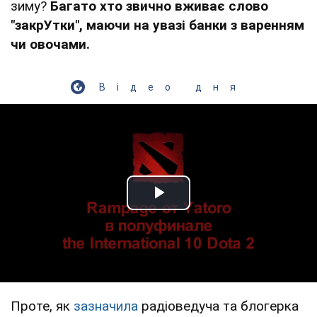
зиму?
Багато хто звично вживає слово
"закрУтки", маючи на увазі банки з варенням
чи овочами.
Відео дня
Play Video
Проте, як
зазначила
радіоведуча та блогерка