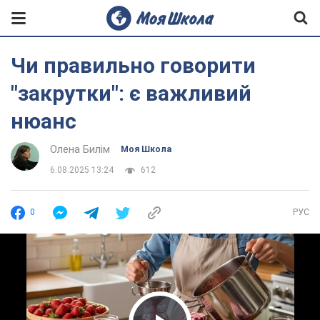
Чи правильно говорити
"закрутки": є важливий
нюанс
Олена Билім
Моя Школа
6.08.2025 13:24
612
0
РУС