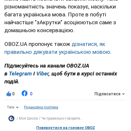
різноманітність значень показує, наскільки
багата українська мова. Проте в побуті
найчастіше "зАкрутки" асоціюються саме з
домашньою консервацією.
OBOZ.UA пропонує також
дізнатися, як
правильно дякувати українською мовою.
Підписуйтесь на канали OBOZ.UA
в
Telegram
і
Viber
, щоб бути в курсі останніх
подій.
0
0
Підписатися
Теги
Редакційна політика
Моя Школа
Чи правильно говорити...
Повернутися на головну OBOZ