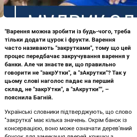
"Варення можна зробити із будь-чого, треба
тільки додати цурок і фрукти. Варення
часто називають "закрутками", тому що цей
процес передбачає закручування варення у
банки. Але чи знаєте ви, що правильно
говорити не "закрУтки", а "зАкрутки"? Так у
цьому слові наголос падає на перший
склад, не "закрУтки", а "зАкрутки"", –
пояснила Багній.
Українські словники підтверджують, що слово
"закрутка" має кілька значень. Окрім банок із
консервацією, воно може означати дерев’яний
брусок для замикання дверей, кришку з