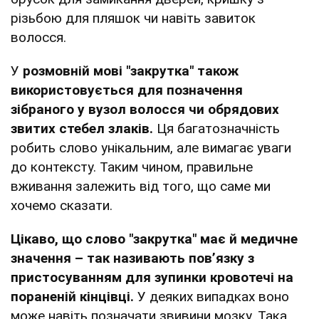
різьбою для пляшок чи навіть завиток
волосся.
У
розмовній мові "закрутка" також
використовується для позначення
зібраного у вузол волосся чи обрядових
звитих стебел злаків.
Ця багатозначність
робить слово унікальним, але вимагає уваги
до контексту. Таким чином, правильне
вживання залежить від того, що саме ми
хочемо сказати.
Цікаво, що слово "закрутка" має й медичне
значення – так називають пов’язку з
пристосуванням для зупинки кровотечі на
пораненій кінцівці.
У деяких випадках воно
може навіть позначати звивини мозку. Така