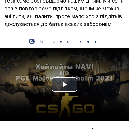
те ж саме розповідаємо нашим дітям. Ми сотні
разів повторюємо підліткам, що їм не можна
ані пити, ані палити, проте мало хто з підлітків
дослухається до батьківських заборонам.
Відео дня
Play Video