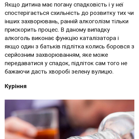
Якщо дитина має погану спадковість і у неї
спостерігається схильність до розвитку тих чи
інших захворювань, ранній алкоголізм тільки
прискорить процес. В даному випадку
алкоголь виконає функцію каталізатора і
якщо один з батьків підлітка колись боровся з
серйозним захворюванням, яке може
передаватися у спадок, підліток сам того не
бажаючи дасть хворобі зелену вулицю.
Куріння