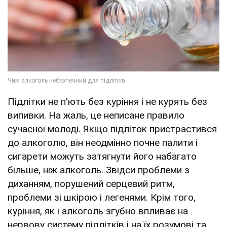
Підлітки не п'ють без куріння і не курять без
випивки. На жаль, це неписане правило
сучасної молоді. Якщо підліток пристрастився
до алкоголю, він неодмінно почне палити і
сигарети можуть затягнути його набагато
більше, ніж алкоголь. Звідси проблеми з
диханням, порушений серцевий ритм,
проблеми зі шкірою і легенями. Крім того,
куріння, як і алкоголь згубно впливає на
нервову систему підлітків і на їх розумові та