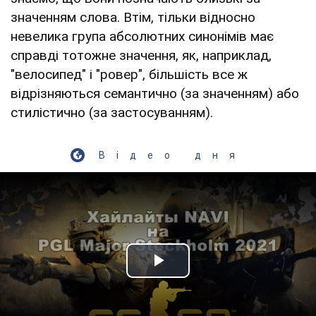
значенням слова. Втім, тільки відносно
невелика група абсолютних синонімів має
справді тотожне значення, як, наприклад,
"велосипед" і "ровер", більшість все ж
відрізняються семантично (за значенням) або
стилістично (за застосуванням).
Відео дня
Play Video