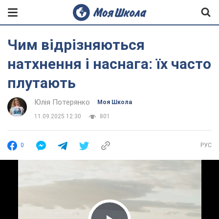
Чим відрізняються
натхнення і наснага: їх часто
плутають
Юлія Потерянко
Моя Школа
11.09.2025 12:30
801
0
РУС