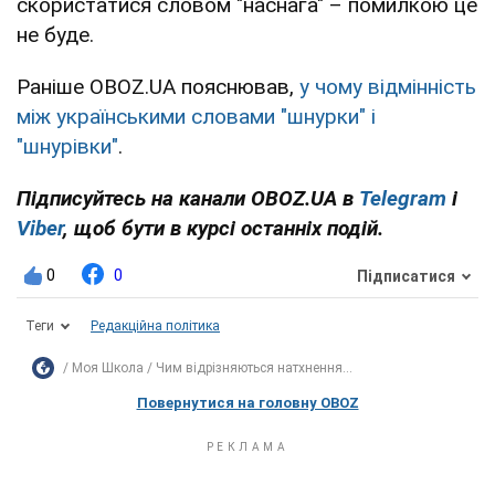
скористатися словом "наснага" – помилкою це
не буде.
Раніше OBOZ.UA пояснював,
у чому відмінність
між українськими словами "шнурки" і
"шнурівки"
.
Підписуйтесь на канали OBOZ.UA в
Telegram
і
Viber
, щоб бути в курсі останніх подій.
0
0
Підписатися
Теги
Редакційна політика
Моя Школа
Чим відрізняються натхнення...
Повернутися на головну OBOZ