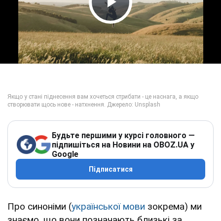
Play Video
Будьте першими у курсі головного —
підпишіться на Новини на OBOZ.UA у
Google
Підписатися
Про синоніми (
української мови
зокрема) ми
знаємо, що вони позначають близькі за