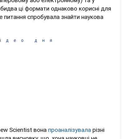
аперовому або електронному) та у
 обидва ці формати однаково корисні для
це питання спробувала знайти наукова
ідео дня
ew Scientist вона
проаналізувала
різні
йшла висновку, що, хоча науковці не