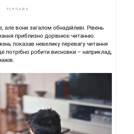
, але вони загалом обнадійливі. Рівень
ухання приблизно дорівнює читанню.
жень показав невелику перевагу читання
де потрібно робити висновки – наприклад,
нажів.