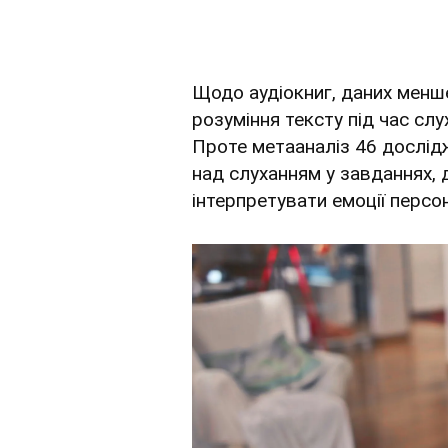
Щодо аудіокниг, даних менше
розуміння тексту під час сл
Проте метааналіз 46 дослід
над слуханням у завданнях, 
інтерпретувати емоції персо