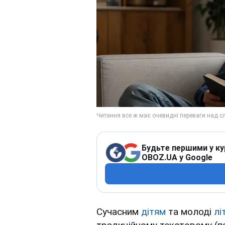
Будьте першими у ку
OBOZ.UA у Google
Сучасним
дітям
та молоді
лі