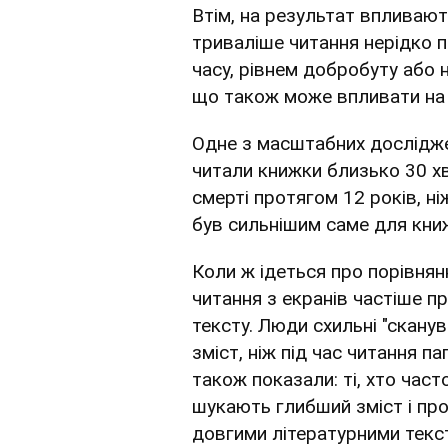
Втім, на результат впливають
триваліше читання нерідко п
часу, рівнем добробуту або 
що також може впливати на з
Одне з масштабних дослідже
читали книжки близько 30 х
смерті протягом 12 років, ні
був сильнішим саме для книж
Коли ж ідеться про порівня
читання з екранів частіше 
тексту. Люди схильні "скану
зміст, ніж під час читання 
також показали: ті, хто част
шукають глибший зміст і пр
довгими літературними текс