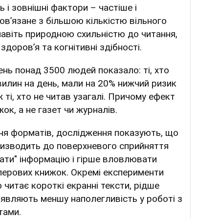
 і зовнішні фактори – частіше і
ов’язане з більшою кількістю вільного
навіть природною схильністю до читання,
доров’я та когнітивні здібності.
нь понад 3500 людей показало: ті, хто
вилин на день, мали на 20% нижчий ризик
ж ті, хто не читав узагалі. Причому ефект
ок, а не газет чи журналів.
ння форматів, дослідження показують, що
призводить до поверхневого сприйняття
вати" інформацію і гірше вловлювати
паперових книжок. Окремі експерименти
о читає короткі екранні тексти, рідше
оявляють меншу наполегливість у роботі з
тами.