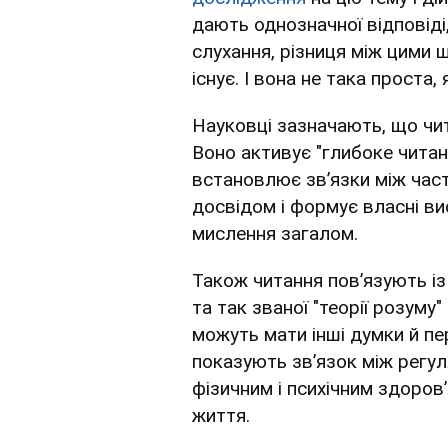
дають однозначної відповіді
слухання, різниця між цими 
існує. І вона не така проста,
Науковці зазначають, що чит
Воно активує "глибоке читан
встановлює зв’язки між част
досвідом і формує власні в
мислення загалом.
Також читання пов’язують із
та так званої "теорії розуму
можуть мати інші думки й пе
показують зв’язок між регу
фізичним і психічним здоров
життя.