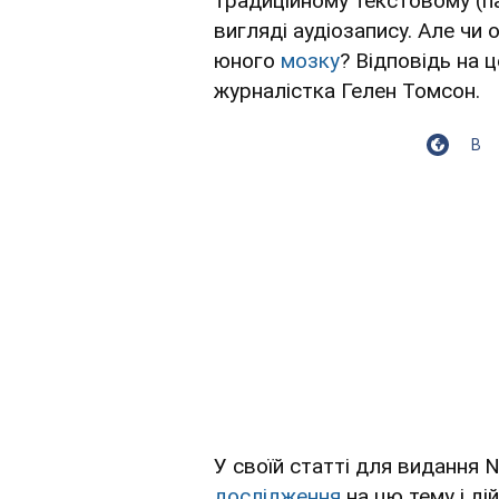
традиційному текстовому (п
вигляді аудіозапису. Але чи
юного
мозку
? Відповідь на 
журналістка Гелен Томсон.
В
У своїй статті для видання N
дослідження
на цю тему і ді