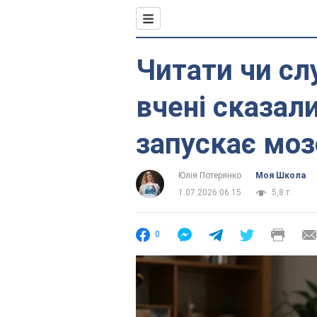
Читати чи сл
вчені сказал
запускає моз
Юлія Потерянко
Моя Школа
1.07.2026 06:15
5,8 т.
0