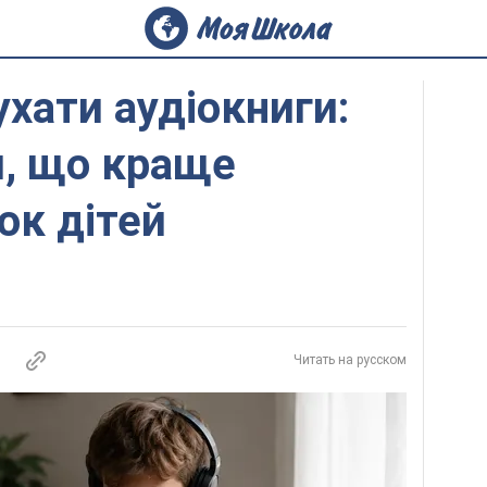
ухати аудіокниги:
и, що краще
ок дітей
Читать на русском