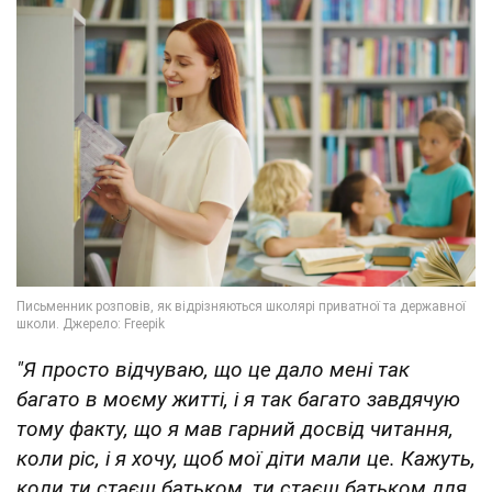
"Я просто відчуваю, що це дало мені так
багато в моєму житті, і я так багато завдячую
тому факту, що я мав гарний досвід читання,
коли ріс, і я хочу, щоб мої діти мали це. Кажуть,
коли ти стаєш батьком, ти стаєш батьком для