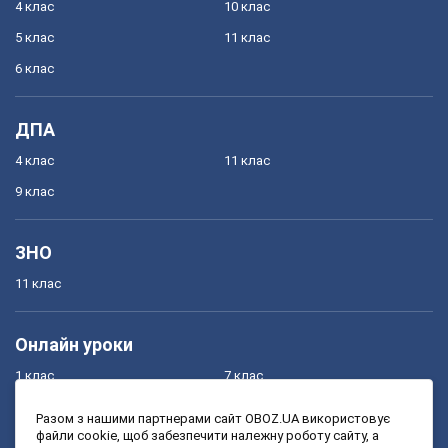
4 клас
10 клас
5 клас
11 клас
6 клас
ДПА
4 клас
11 клас
9 клас
ЗНО
11 клас
Онлайн уроки
1 клас
7 клас
2 клас
8 клас
Разом з нашими партнерами сайт OBOZ.UA використовує
файли cookie, щоб забезпечити належну роботу сайту, а
3 клас
9 клас