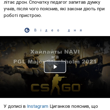
літає дрон. Спочатку педагог запитав думку
учнів, після чого пояснив, які закони діють при
роботі пристрою.
Відео дня
Play Video
У дописі в
Instagram
Циганков пояснив, що