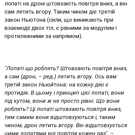
лопаті на дроні штовхають повітря вниз, а він
сам летить вгору. Таким чином діє третій
закон Ньютона (сили, що виникають при
взаємодії двох тіл, є рівними за модулем і
протилежними за напрямом).
"Лопаті що роблять? Штовхають повітря вниз,
а сам (дрон, – ред.) летить вгору. Ось вам
третій закон Ньюйтона: на кожну дію є
протидія. В цьому і принцип цієї лопаті, вони
під кутом, вони ж не просто рівні. Що вони
роблять? Ці лопаті штовхають повітря вниз,
тим самим вони відштовхуються і, таким
чином, дрон летить вгору. Він відштовхується
цими лопатями від повітря кожен раз",
–