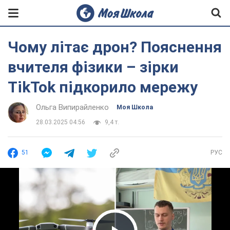
Чому літає дрон? Пояснення
вчителя фізики – зірки
TikTok підкорило мережу
Ольга Випирайленко
Моя Школа
28.03.2025 04:56
9,4 т.
51
РУС