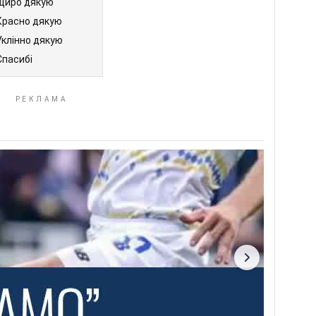
Щиро дякую
Красно дякую
Уклінно дякую
Спасибі