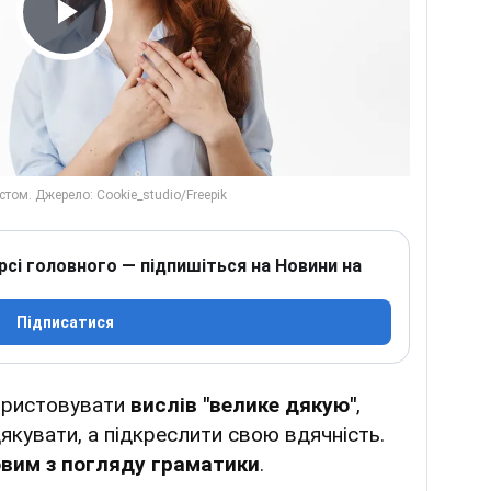
Play Video
рсі головного — підпишіться на Новини на
Підписатися
користовувати
вислів "велике дякую"
,
якувати, а підкреслити свою вдячність.
вим з погляду граматики
.