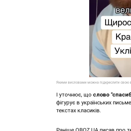
І уточнює, що
слово "спасиб
фігурує в українських письме
текстах класиків.
Раніше OBOZ.UA писав про т