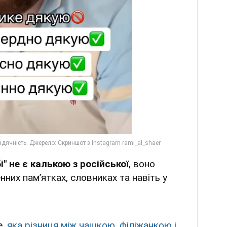
і" не є калькою з російської
, воно
нних пам’ятках, словниках та навіть у
е,
яка різниця між чашкою, філіжанкою і