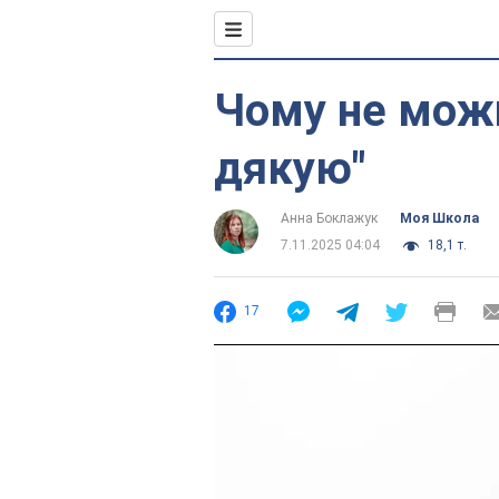
Чому не можн
дякую"
Анна Боклажук
Моя Школа
7.11.2025 04:04
18,1 т.
17