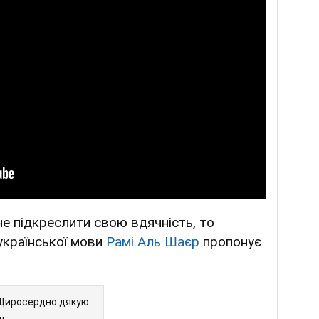
е підкреслити свою вдячність, то
української мови
Рамі Аль Шаєр
пропонує
Щиросердно дякую