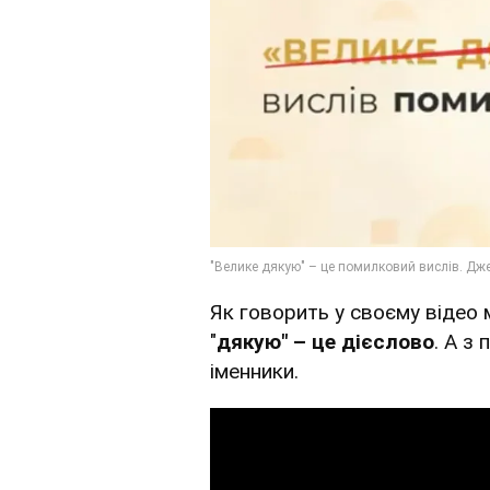
Як говорить у своєму відео
"
дякую" – це дієслово
. А з
іменники.