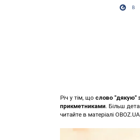
В
Річ у тім, що
слово "дякую" 
прикметниками
. Більш дет
читайте в матеріалі OBOZ.UA