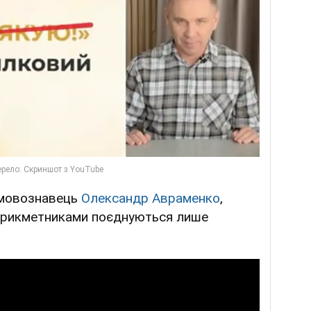
 мовознавець
Олександр Авраменко
,
 прикметниками поєднуються лише