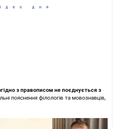
ідео дня
згідно з правописом не поєднується з
альні пояснення філологів та мовознавців,