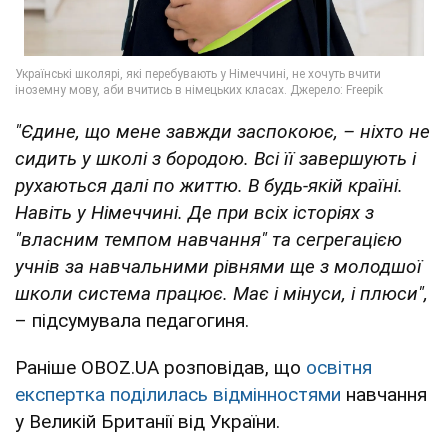
"Єдине, що мене завжди заспокоює, – ніхто не
сидить у школі з бородою. Всі її завершують і
рухаються далі по життю. В будь-якій країні.
Навіть у Німеччині. Де при всіх історіях з
"власним темпом навчання" та сегрегацією
учнів за навчальними рівнями ще з молодшої
школи система працює. Має і мінуси, і плюси",
– підсумувала педагогиня.
Раніше OBOZ.UA розповідав, що
освітня
експертка поділилась відмінностями
навчання
у Великій Британії від України.