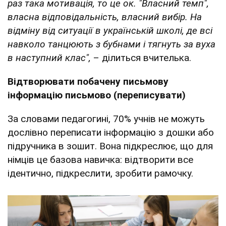
раз така мотивація, то це ок. "Власний темп",
власна відповідальність, власний вибір. На
відміну від ситуації в українській школі, де всі
навколо танцюють з бубнами і тягнуть за вуха
в наступний клас",
– ділиться вчителька.
Відтворювати побачену письмову
інформацію письмово (переписувати)
За словами педагогині, 70% учнів не можуть
дослівно переписати інформацію з дошки або
підручника в зошит. Вона підкреслює, що для
німців це базова навичка: відтворити все
ідентично, підкреслити, зробити рамочку.