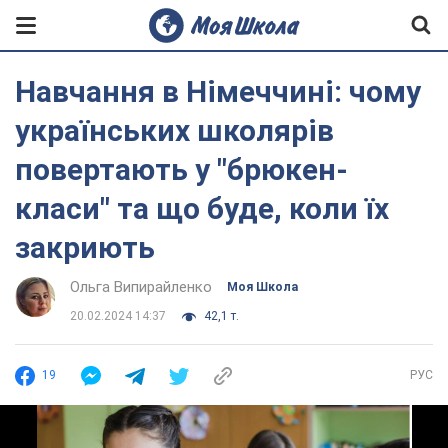
Навчання в Німеччині: чому
українських школярів
повертають у "брюкен-
класи" та що буде, коли їх
закриють
Ольга Випирайленко
Моя Школа
20.02.2024 14:37
42,1 т.
19
РУС