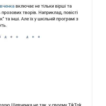
вченка
включає не тільки вірші та
ть прозових творів. Наприклад, повісті
" та інші. Але їх у шкільній програмі з
ть.
ідео дня
озою Шевченка не так, у своєму TikTok