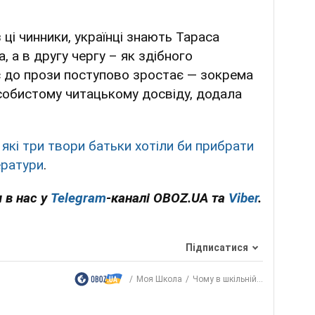
 ці чинники, українці знають Тараса
 а в другу чергу – як здібного
с до прози поступово зростає — зокрема
собистому читацькому досвіду, додала
,
які три твори батьки хотіли би прибрати
ератури
.
 в нас у
Telegram
-каналі OBOZ.UA та
Viber
.
Підписатися
Моя Школа
Чому в шкільній...