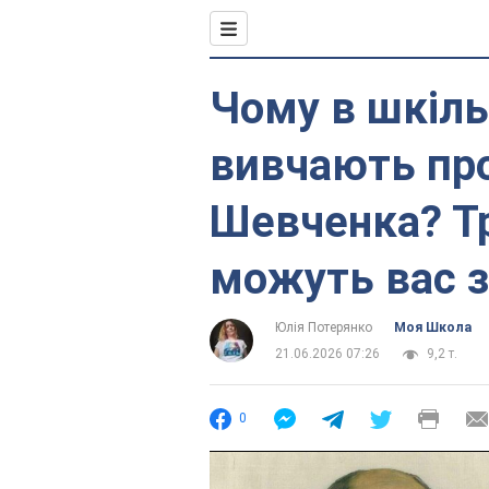
Чому в шкіль
вивчають про
Шевченка? Тр
можуть вас 
Юлія Потерянко
Моя Школа
21.06.2026 07:26
9,2 т.
0