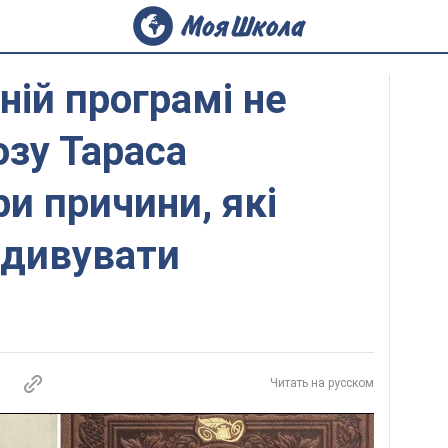
ній програмі не
зу Тараса
и причини, які
здивувати
Читать на русском