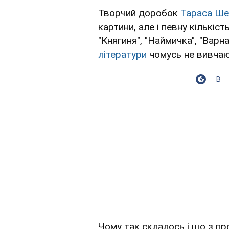
Творчий доробок
Тараса Ше
картини, але і певну кількіс
"Княгиня", "Наймичка", "Варнак
літератури
чомусь не вивчаю
В
Чому так склалось і що з пр