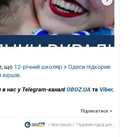
е, що
12-річний школяр з Одеси підкорив
 віршів.
 в нас у Telegram-каналі
OBOZ.UA
та
Viber
.
Підписатися
Моя Школа
"Чудовий підхід для...