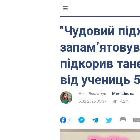
"Чудовий під
запамʼятовув
підкорив тан
від учениць 
Анна Боклажук
Моя Школа
5.02.2026 05:37
4,2 т.
0