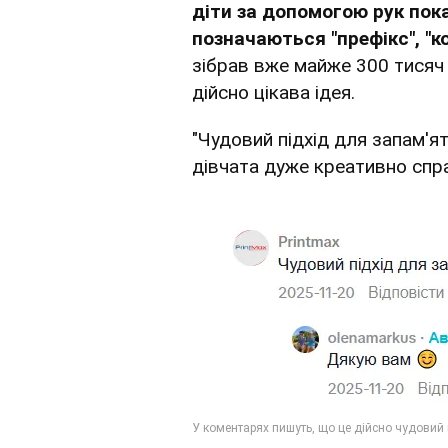
діти за допомогою рук по
позначаються "префікс", "кор
зібрав вже майже 300 тисяч 
дійсно цікава ідея.
"Чудовий підхід для запам'ят
дівчата дуже креативно спра