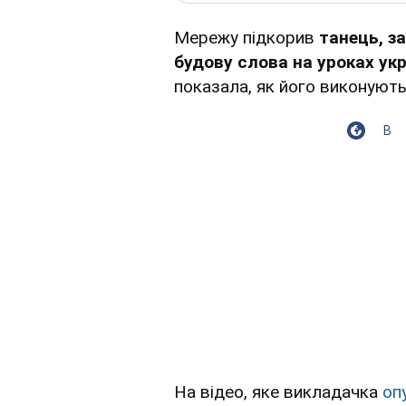
Мережу підкорив
танець, з
будову слова на уроках укр
показала, як його виконують 
В
На відео, яке викладачка
оп