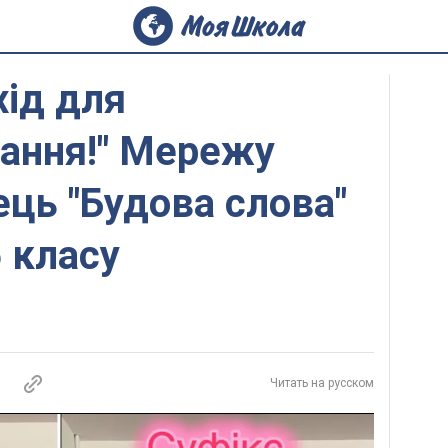
хід для
ання!" Мережу
ець "Будова слова"
5 класу
Читать на русском