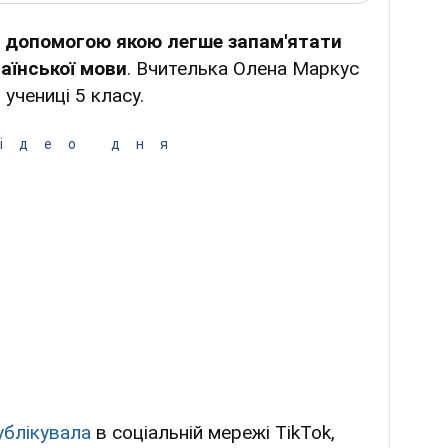
а допомогою якою легше запам'ятати
аїнської мови
. Вчителька Олена Маркус
учениці 5 класу.
ідео дня
ублікувала
в соціальній мережі TikTok,