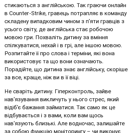
стикаються з англійською. Так граючи онлайн
в Counter-Strike, гравець потрапляє в команду
складену випадковим чином з п'яти гравців з
усього світу, де англійська стає робочою
мовою гри. Похваліть дитину за вміння
спілкуватися, нехай і в грі, але іншою мовою.
Розпитайте її про слова і терміни, які вона
використовує та що вони означають.
Порадійте, що дитина знає англійську, скоріше
за все, краще, ніж ви в її віці.
Не сваріть дитину. Гіперконтроль, зайве
нав'язування викличуть у нього стрес, який
відіб'є бажання займатися. Так само як це
відбувається і з вами, коли вам щось
нав'язують близькі. Але водночас, залишайте
за собою функцію моніторингу – чи виконує