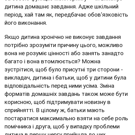
дитина домашнє завдання. Адже шкільний
період, хай там як, передбачає обов'язковість
його виконання.
Якщо дитина хронічно не виконує завдання
потрібно зрозуміти причину цього, можливо
вона не розуміє цінності або занять занадто
багато і вона втомлюється? Можна
зустрітися, щоб було присутні три сторони -
викладач, дитина і батьки, щоб у дитини була
відповідальність перед ними усіма. Зміна
форматів домашніх завдань також може бути
корисною, щоб підтримувати новизну в
сприйнятті. В цілому ж, батьки мають
постаратися максимально взяти на себе роль
помічника і друга, щоб у випадку проблеми
дитина в першу чергу прийшла до них.