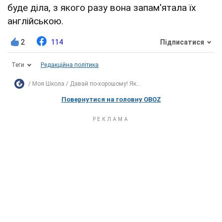
буде діла, з якого разу вона запам'ятала їх
англійською.
2
114
Підписатися
Теги
Редакційна політика
Моя Школа
Давай по-хорошому! Як...
Повернутися на головну OBOZ