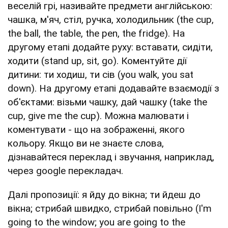
веселій грі, називайте предмети англійською:
чашка, м'яч, стіл, ручка, холодильник (the cup,
the ball, the table, the pen, the fridge). На
другому етапі додайте руху: вставати, сидіти,
ходити (stand up, sit, go). Коментуйте дії
дитини: ти ходиш, ти сів (you walk, you sat
down). На другому етапі додавайте взаємодії з
об'єктами: візьми чашку, дай чашку (take the
cup, give me the cup). Можна малювати і
коментувати - що на зображенні, якого
кольору. Якщо ви не знаєте слова,
дізнавайтеся переклад і звучання, наприклад,
через google перекладач.
Далі пропозиції: я йду до вікна; ти йдеш до
вікна; стрибай швидко, стрибай повільно (I'm
going to the window; you are going to the