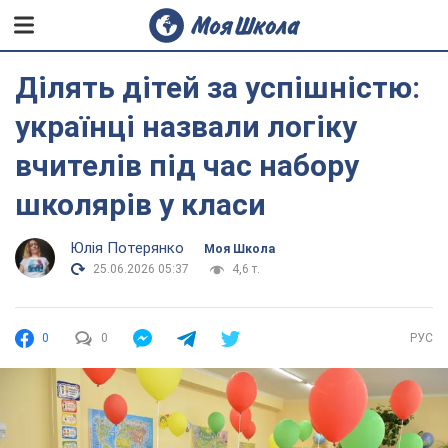
Ділять дітей за успішністю:
українці назвали логіку
вчителів під час набору
школярів у класи
Юлія Потерянко
Моя Школа
25.06.2026 05:37
4,6 т.
0
0
РУС