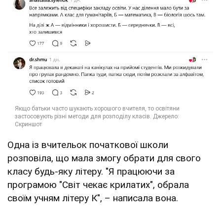
Одна із вчительок початкової школи
розповіла, що мала змогу обрати для свого
класу будь-яку літеру. "Я працюючи за
програмою "Світ чекає крилатих", обрала
своїм учням літеру К", – написала вона.