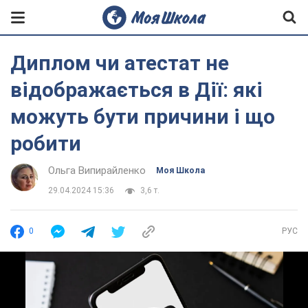
Диплом чи атестат не
відображається в Дії: які
можуть бути причини і що
робити
Ольга Випирайленко
Моя Школа
29.04.2024 15:36
3,6 т.
0
РУС