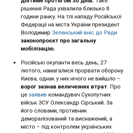
діятиме протягом 30 днів.
Таке
рішення Рада ухвалила близько 8
години ранку. На тлі нападу Російської
Федерації на міста України президент
Володимир
Зеленський вніс до Ради
законопроєкт про загальну
мобілізацію.
Російські окупанти весь день, 27
лютого, намагалися прорвати оборону
Києва, однак у них нічого не вийшло –
ворог зазнав величезних втрат
. Про
це
заявив
командувач Сухопутних
військ ЗСУ Олександр Сірський. За
його словами, противник
деморалізований та виснажений, а
місто – під контролем українських