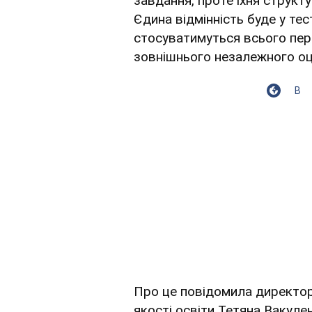
завдання, проте їхня структ
Єдина відмінність буде у тест
стосуватимуться всього пере
зовнішнього незалежного оц
В
Про це повідомила директор
якості освіти Тетяна Вакуле