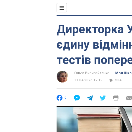
Директорка 
єдину відмін
тестів попере
Ольга Випирайленко
Моя Шко
11.04.2025 12:19
534
0