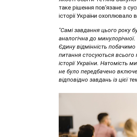
таке рішення повʼязане з су
історії України охоплювало в
"Самі завдання цього року бу
аналогічна до минулорічної. 
Єдину відмінність побачимо в
питання стосуються всього п
історії України. Натомість
не було передбачено включен
відповідно завдань із цієї те