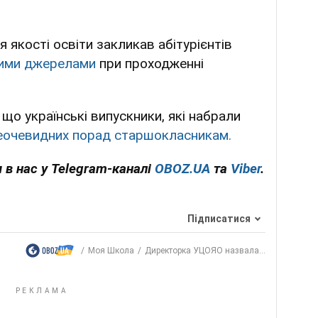
 якості освіти закликав абітурієнтів
ними джерелами
при проходженні
що українські випускники, які набрали
еочевидних порад старшокласникам.
 в нас у Telegram-каналі
OBOZ.UA
та
Viber
.
Підписатися
Моя Школа
Директорка УЦОЯО назвала...