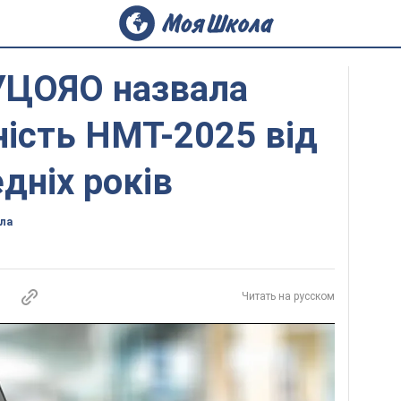
УЦОЯО назвала
ність НМТ-2025 від
дніх років
ла
Читать на русском