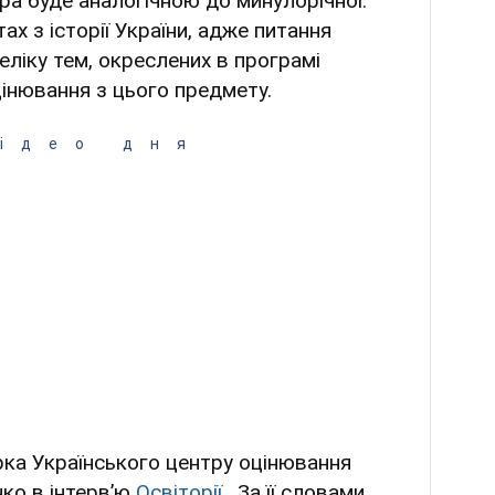
ура буде аналогічною до минулорічної.
ах з історії України, адже питання
ліку тем, окреслених в програмі
інювання з цього предмету.
ідео дня
ка Українського центру оцінювання
нко в інтервʼю
Освіторії
. За її словами,