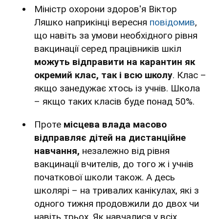
Міністр охорони здоров'я Віктор
Ляшко наприкінці вересня
повідомив
,
що навіть за умови необхідного рівня
вакцинації серед працівників шкіл
можуть відправити на карантин як
окремий клас, так і всю школу
. Клас –
якщо занедужає хтось із учнів. Школа
– якщо таких класів буде понад 50%.
Проте
місцева влада масово
відправляє дітей на дистанційне
навчання,
незалежно від рівня
вакцинації вчителів, до того ж і учнів
початкової школи також. А десь
школярі – на тривалих канікулах, які з
одного тижня продовжили до двох чи
навіть трьох. Як навчалися у всіх