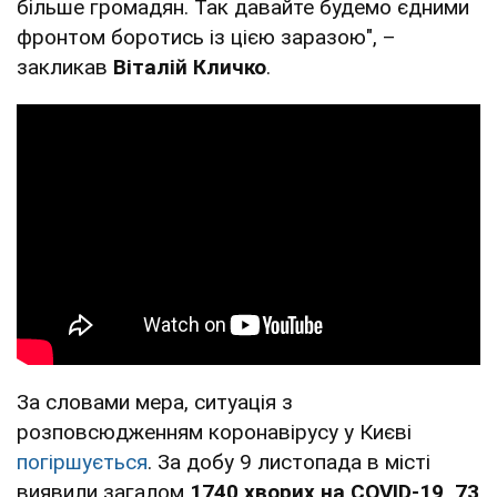
більше громадян. Так давайте будемо єдними
фронтом боротись із цією заразою", –
закликав
Віталій Кличко
.
За словами мера, ситуація з
розповсюдженням коронавірусу у Києві
погіршується
. За добу 9 листопада в місті
виявили загалом
1740 хворих на COVID-19, 73