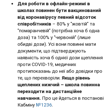
Для роботи в офлайн-режимі в
школах повинен бути вакцинований
від коронавірусу певний відсоток
співробітників
– 80% у "жовтій" та
"помаранчевій" (потрібна хоча б одна
доза) та 100% у "червоній" (лише
обидві дози). Усі вони повинні мати
документи, що підтверджують
наявність хоча б однієї дози щеплення
проти COVID-19, медичних
протипоказань до неї або довідки про
те, що перехворіли.
Якщо рівень
щеплених нижчий – школа повинна
переходити на дистанційне
навчання.
Про це йдеться в постанові
Кабміну
№1236
.