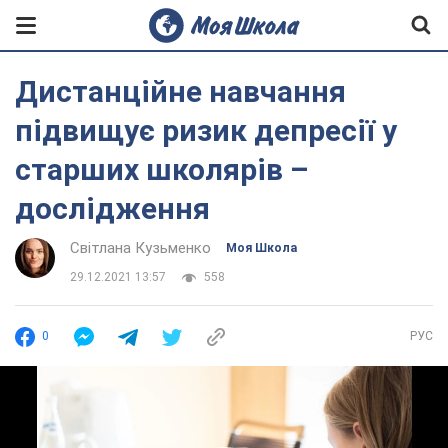
Дистанційне навчання
підвищує ризик депресії у
старших школярів –
дослідження
Світлана Кузьменко
Моя Школа
29.12.2021 13:57
558
0
РУС