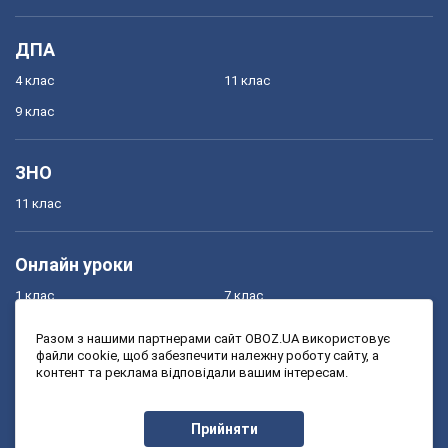
ДПА
4 клас
11 клас
9 клас
ЗНО
11 клас
Онлайн уроки
1 клас
7 клас
2 клас
8 клас
Разом з нашими партнерами сайт OBOZ.UA використовує
файли cookie, щоб забезпечити належну роботу сайту, а
3 клас
9 клас
контент та реклама відповідали вашим інтересам.
4 клас
10 клас
5 клас
11 клас
Прийняти