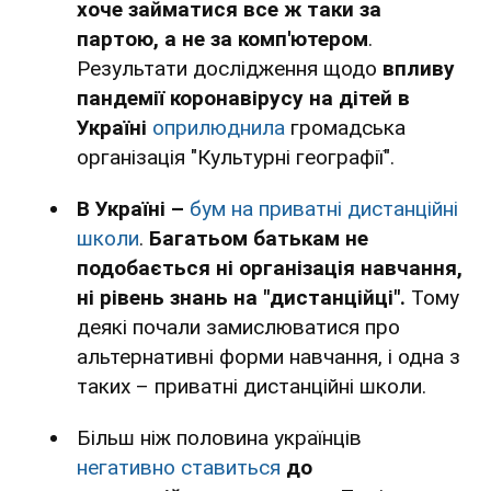
хоче займатися все ж таки за
партою, а не за комп'ютером
.
Результати дослідження щодо
впливу
пандемії коронавірусу на дітей в
Україні
оприлюднила
громадська
організація "Культурні географії".
В Україні –
бум на приватні дистанційні
школи
.
Багатьом
батькам не
подобається ні організація навчання,
ні рівень знань на "дистанційці".
Тому
деякі почали замислюватися про
альтернативні форми навчання, і одна з
таких – приватні дистанційні школи.
Більш ніж половина українців
негативно ставиться
до