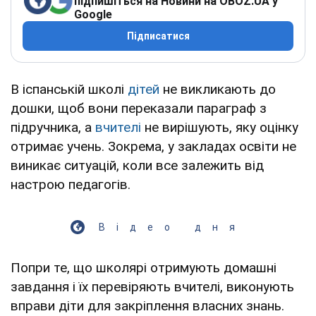
підпишіться на Новини на OBOZ.UA у
Google
Підписатися
В іспанській школі
дітей
не викликають до
дошки, щоб вони переказали параграф з
підручника, а
вчителі
не вирішують, яку оцінку
отримає учень. Зокрема, у закладах освіти не
виникає ситуацій, коли все залежить від
настрою педагогів.
Відео дня
Попри те, що школярі отримують домашні
завдання і їх перевіряють вчителі, виконують
вправи діти для закріплення власних знань.