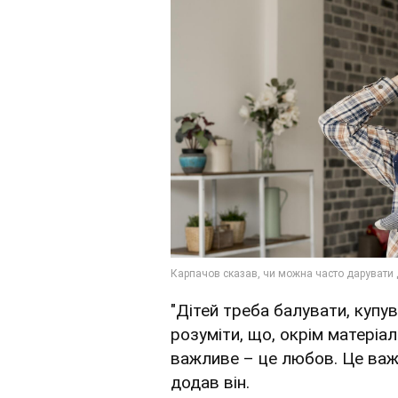
"Дітей треба балувати, купу
розуміти, що, окрім матеріа
важливе – це любов. Це важл
додав він.