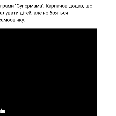
рограми "Супермама". Карпачов додав, що
алувати дітей, але не бояться
самооцінку.