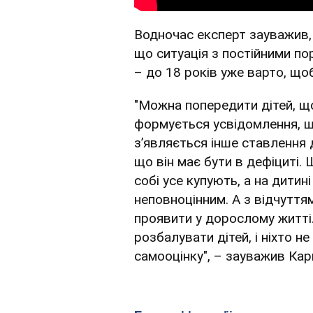
Водночас експерт зауважив,
що ситуація з постійними по
– до 18 років уже варто, що
"Можна попередити дітей, що 
формується усвідомлення, шо 
з’являється інше ставлення д
що він має бути в дефіциті. 
собі усе купують, а на дити
неповноцінним. А з відчуття
проявити у дорослому житті.
розбалувати дітей, і ніхто 
самооцінку", – зауважив Кар