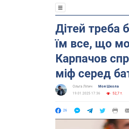
Дітей треба 
їм все, що м
Карпачов сп
міф серед ба
Ольга Ліпич
Моя Школа
19.01.2025 17:36
52,7 т.
26