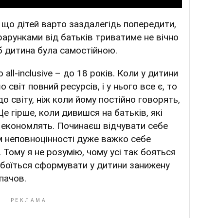
 що дітей варто заздалегідь попередити,
рарунками від батьків триватиме не вічно
б дитина була самостійною.
аll-inclusive – до 18 років. Коли у дитини
світ повний ресурсів, і у нього все є, то
о світу, ніж коли йому постійно говорять,
Ще гірше, коли дивишся на батьків, які
ні економлять. Починаєш відчувати себе
м неповноцінності дуже важко себе
 Тому я не розумію, чому усі так бояться
не боїться сформувати у дитини занижену
пачов.