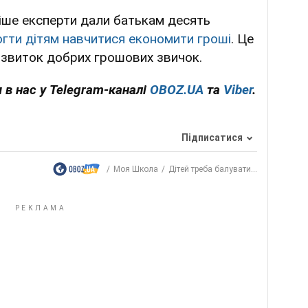
іше експерти дали батькам десять
гти дітям навчитися економити гроші
. Це
озвиток добрих грошових звичок.
 в нас у Telegram-каналі
OBOZ.UA
та
Viber
.
Підписатися
Моя Школа
Дітей треба балувати...