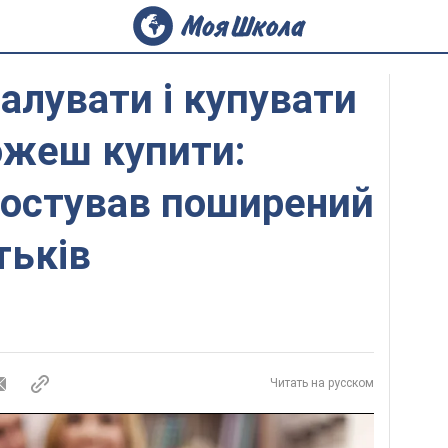
балувати і купувати
ожеш купити:
ростував поширений
тьків
Читать на русском