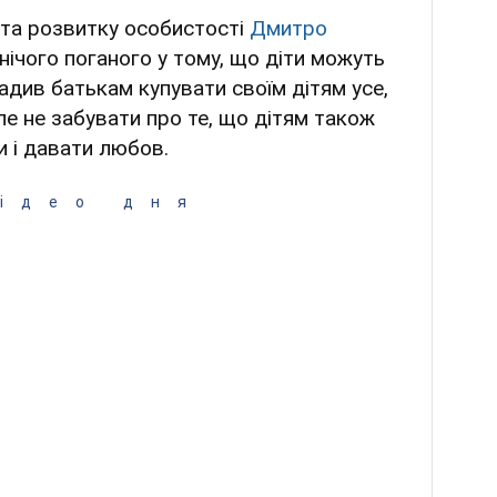
ї та розвитку особистості
Дмитро
ічого поганого у тому, що діти можуть
адив батькам купувати своїм дітям усе,
ле не забувати про те, що дітям також
и і давати любов.
ідео дня