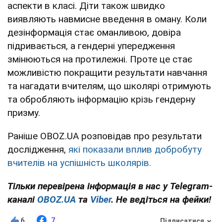
аспекти в класі. Діти також швидко
виявляють навмисне введення в оману. Коли
дезінформація стає оманливою, довіра
підривається, а гендерні упередження
змінюються на протилежні. Проте це стає
можливістю покращити результати навчання
та нагадати вчителям, що школярі отримують
та обробляють інформацію крізь гендерну
призму.
Раніше OBOZ.UA розповідав про результати
дослідження,
які показали вплив добробуту
вчителів на успішність школярів.
Тільки перевірена інформація в нас у Telegram-
каналі
OBOZ.UA
та
Viber
. Не ведіться на фейки!
6
7
Підписатися