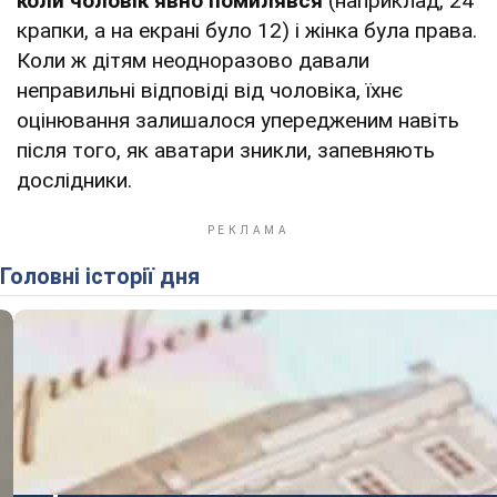
коли чоловік явно помилявся
(наприклад, 24
крапки, а на екрані було 12) і жінка була права.
Коли ж дітям неодноразово давали
неправильні відповіді від чоловіка, їхнє
оцінювання залишалося упередженим навіть
після того, як аватари зникли, запевняють
дослідники.
Головні історії дня