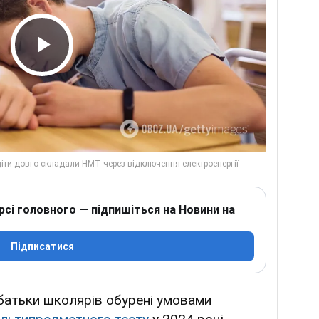
Play Video
рсі головного — підпишіться на Новини на
Підписатися
 батьки школярів обурені умовами