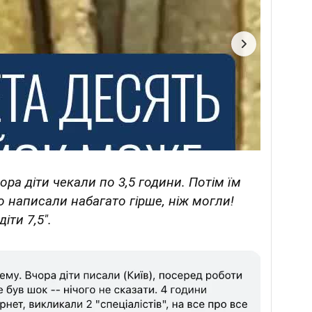
ора діти чекали по 3,5 години. Потім їм
 написали набагато гірше, ніж могли!
іти 7,5".