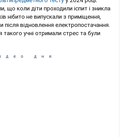
ультипредметного тесту
у 2024 році.
и, що коли діти проходили іспит і зникла
ків нібито не випускали з приміщення,
яли після відновлення електропостачання.
я такого учні отримали стрес та були
ідео дня