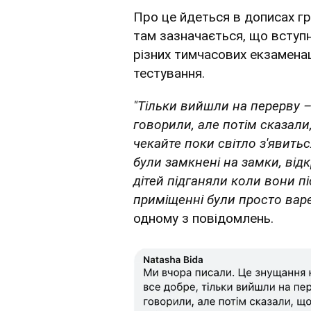
Про це йдеться в дописах гр
там зазначається, що вступн
різних тимчасових екзаменац
тестування.
"Тільки вийшли на перерву –
говорили, але потім сказали,
чекайте поки світло з'явитьс
були замкнені на замки, від
дітей підганяли коли вони п
приміщенні були просто варе
одному з повідомлень.