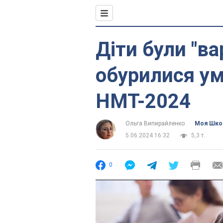
Діти були "ва
обурилися у
НМТ-2024
Ольга Випирайленко
Моя Шко
5.06.2024 16:32
5,3 т.
0