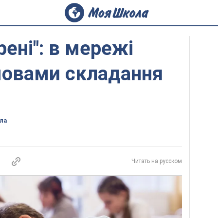
рені": в мережі
мовами складання
ла
Читать на русском