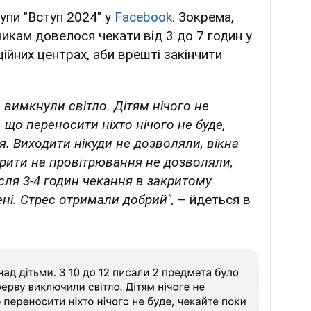
упи "Вступ 2024" у
Facebook
. Зокрема,
икам довелося чекати від 3 до 7 годин у
ійних центрах, аби врешті закінчити
 вимкнули світло. Дітям нічого не
 що переносити ніхто нічого не буде,
я. Виходити нікуди не дозволяли, вікна
крити на провітрювання не дозволяли,
ісля 3-4 годин чекання в закритому
ні. Стрес отримали добрий",
– йдеться в