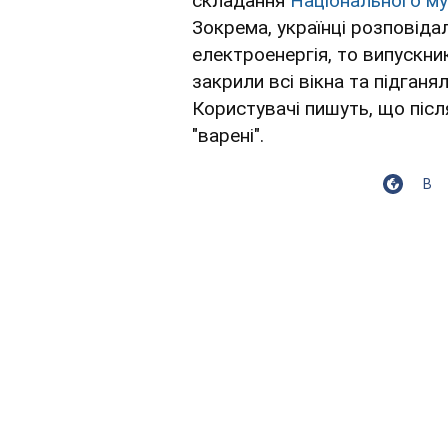
складання
Національного м
Зокрема, українці розповідал
електроенергія, то випускни
закрили всі вікна та підган
Користувачі пишуть, що післ
"варені".
В