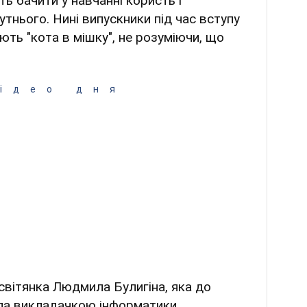
ь бачити у навчанні користь і
тнього. Нині випускники під час вступу
ють "кота в мішку", не розуміючи, що
ідео дня
світянка Людмила Булигіна, яка до
ла викладачкою інформатики