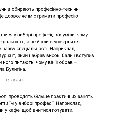
 учнів обирають професійно-технічні
 Це дозволяє їм отримати професію і
лися у виборі професії, розуміли, чому
ціальність, а не йшли в університет
и назву спеціальності. Наприклад,
урієнт, який набрав високі бали і вступив
и його питають, чому він її обрав –
ла Булигіна.
вропі проводять більше практичних занять
гти їм у виборі професії. Наприклад,
чи у кафе, щоб вчитися готувати.