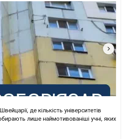
вейцарії, де кількість університетів
обирають лише наймотивованіші учні, яких