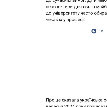
до сучасних вимог. Діти мают
перспективи для свого майбу
до університету часто обира
чекає їх у професії.
В
Про це сказала українська о
вересня 2024 року працюва