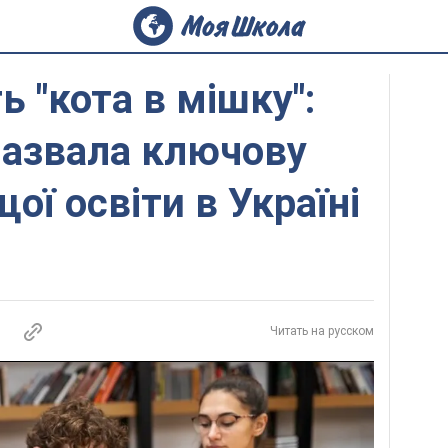
 "кота в мішку":
назвала ключову
ої освіти в Україні
Читать на русском