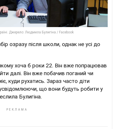
ір озразу після школи, однак не усі до
якому хоча б роки 22. Він вже попрацював
 йти далі. Він вже побачив поганий чи
є, куди рухатись. Зараз часто діти
 усвідомлюючи, що вони будуть робити у
реслила Булигіна.