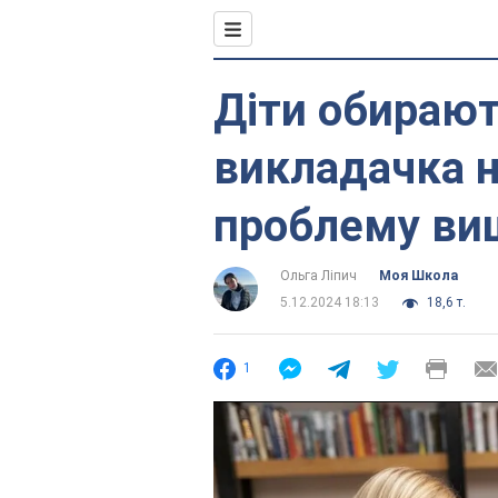
Діти обирають
викладачка 
проблему вищ
Ольга Ліпич
Моя Школа
5.12.2024 18:13
18,6 т.
1