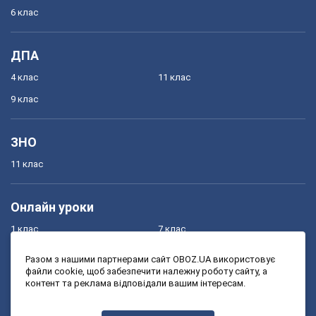
6 клас
ДПА
4 клас
11 клас
9 клас
ЗНО
11 клас
Онлайн уроки
1 клас
7 клас
2 клас
8 клас
Разом з нашими партнерами сайт OBOZ.UA використовує
файли cookie, щоб забезпечити належну роботу сайту, а
3 клас
9 клас
контент та реклама відповідали вашим інтересам.
4 клас
10 клас