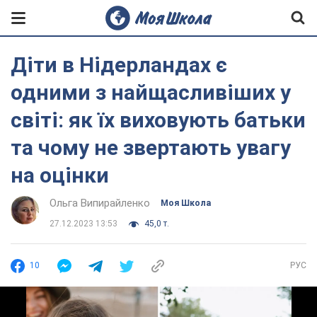
Діти в Нідерландах є
одними з найщасливіших у
світі: як їх виховують батьки
та чому не звертають увагу
на оцінки
Ольга Випирайленко
Моя Школа
27.12.2023 13:53
45,0 т.
10
РУС