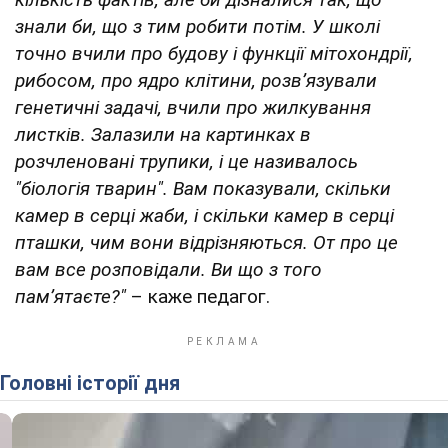
знали би, що з тим робити потім. У школі
точно вчили про будову і функції мітохондрії,
рибосом, про ядро клітини, розв’язували
генетичні задачі, вчили про жилкування
листків. Залазили на картинках в
розчленовані трупики, і це називалось
"біологія тварин". Вам показували, скільки
камер в серці жаби, і скільки камер в серці
пташки, чим вони відрізняються. От про це
вам все розповідали. Ви що з того
пам’ятаєте?"
– каже педагог.
Головні історії дня