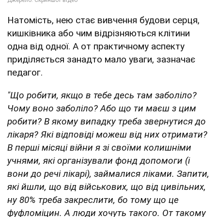
Натомість, нею стає вивчення будови серця,
кишківника або чим відрізняються клітини
одна від одної. А от практичному аспекту
приділяється занадто мало уваги, зазначає
педагог.
"Що робити, якщо в тебе десь там заболіло?
Чому воно заболіло? Або що ти маєш з цим
робити? В якому випадку треба звернутися до
лікаря? Які відповіді можеш від них отримати?
В перші місяці війни я зі своїми колишніми
учнями, які організували фонд допомоги (і
вони до речі лікарі), займалися ліками. Запити,
які йшли, що від військових, що від цивільних,
ну 80% треба закреслити, бо тому що це
фуфломіцин. А люди хочуть такого. От такому