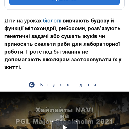
Діти на уроках
біології
вивчають будову й
функції мітохондрії, рибосоми, розвʼязують
генетичні задачі або сушать жуків чи
приносять скелети риби для лабораторної
роботи
. Проте подібні
знання
не
допомагають школярам застосовувати їх у
житті.
Відео дня