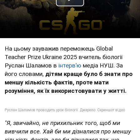
Play Video
На цьому зауважив переможець Global
Teacher Prize Ukraine 2025 вчитель біології
Руслан Шаламов в
інтервʼю
медіа НУШ. За
його словами,
дітям краще було б знати про
меншу кількість фактів, проте мати
розуміння, як їх використовувати у житті.
"Я, звичайно, не прихильник того, щоб ми
вивчили все. Хай би ми дізналися про меншу
кількість фактів, але би дізналися так, що