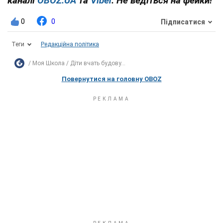
каналі
OBOZ.UA
та
Viber
. Не ведіться на фейки!
0
0
Підписатися
Теги
Редакційна політика
Моя Школа
Діти вчать будову...
Повернутися на головну OBOZ