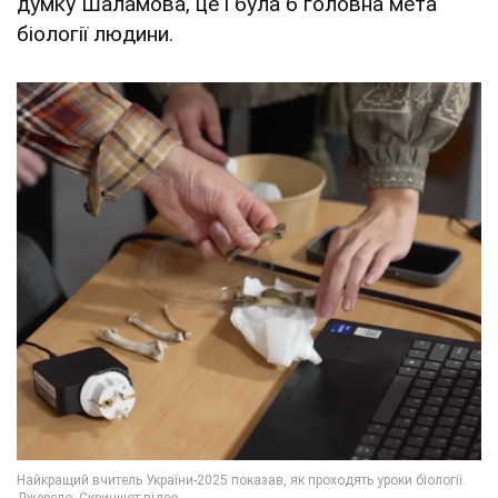
думку Шаламова, це і була б головна мета
біології людини.