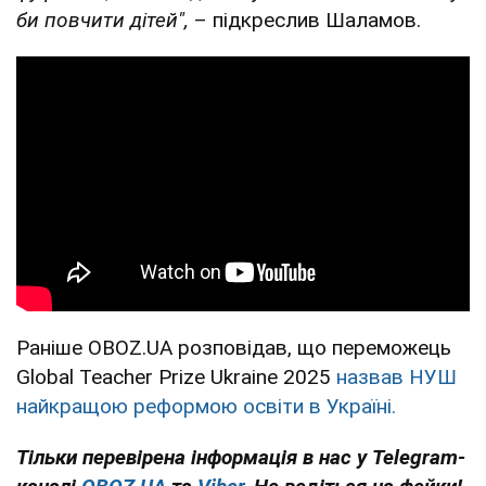
би повчити дітей",
– підкреслив Шаламов.
Раніше OBOZ.UA розповідав, що переможець
Global Teacher Prize Ukraine 2025
назвав НУШ
найкращою реформою освіти в Україні.
Тільки перевірена інформація в нас у Telegram-