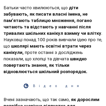
Батьки часто хвилюються, що
діти
забувають, як писати власні імена, не
памʼятають таблицю множення, погано
читають та відстають у навчанні після
тривалих шкільних канікул взимку чи влітку
.
Науковці понад 100 років вивчали ідею про те,
що
школярі мають освітні втрати через
канікули,
проте останні з досліджень
показали, що хлопці та дівчата
швидко
повертають знання, як тільки
відновлюється шкільний розпорядок.
Відео дня
Вчені зазначають, що так само,
як дорослим
потрібна щорічна відпустка для