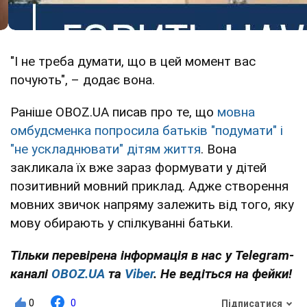
"І не треба думати, що в цей момент вас
почують", – додає вона.
Раніше OBOZ.UA писав про те, що
мовна
омбудсменка попросила батьків "подумати" і
"не ускладнювати" дітям життя
. Вона
закликала їх вже зараз формувати у дітей
позитивний мовний приклад. Адже створення
мовних звичок напряму залежить від того, яку
мову обирають у спілкуванні батьки.
Тільки перевірена інформація в нас у Telegram-
каналі
OBOZ.UA
та
Viber
. Не ведіться на фейки!
0
0
Підписатися