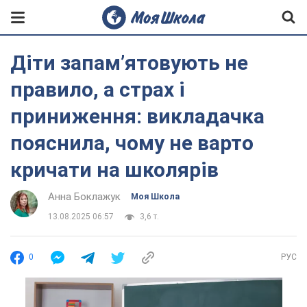
Діти запамʼятовують не
правило, а страх і
приниження: викладачка
пояснила, чому не варто
кричати на школярів
Анна Боклажук
Моя Школа
13.08.2025 06:57
3,6 т.
0
РУС