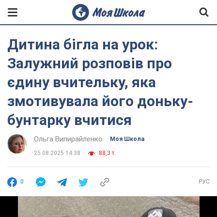
Дитина бігла на урок:
Залужний розповів про
єдину вчительку, яка
змотивувала його доньку-
бунтарку вчитися
Ольга Випирайленко
Моя Школа
25.08.2025 14:38
88,3 т.
0
РУС